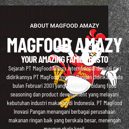
ABOUT FOOD
ABOUT FOOD
ABOUT MAGFOOD AMAZY
MAGFOOD AMAZY
ABOUT FOOD
ABOUT FOOD
YOUR AMAZING FAMILY RESTO
Sejarah PT MagFood Amazy Internasional dimulai dari
ABOUT FOOD
didirikannya PT MagFood Inovasi Pangan didirikan pada
bulan Februari 2001 yang bergerak di bidang food
ABOUT FOOD
seasoning dan product development yang melayani
kebutuhan industri makanan di Indonesia. PT MagFood
ABOUT FOOD
Inovasi Pangan menangani berbagai perusahaan
makanan ringan baik yang berskala besar, menengah
maupun skala kecil.