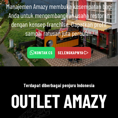
Manajemen Amazy membuka kesempatan bagi
Anda untuk mengembangkan usaha restoran
dengan konsep franchise. Dapatkan profit
sampai ratusan juta perbulan.
KONTAK CS
SELENGKAPNYA
Terdapat diberbagai penjuru Indonesia
OUTLET AMAZY