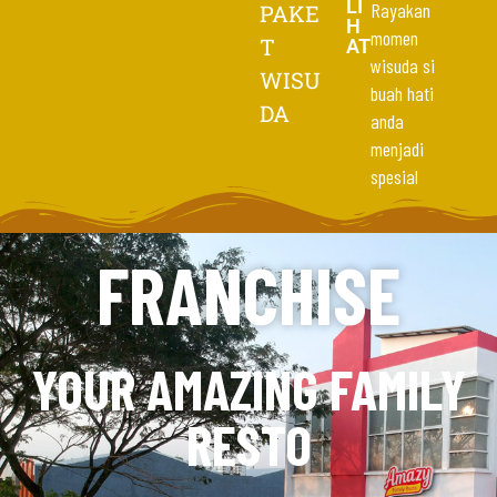
LI
Rayakan
PAKE
H
momen
T
AT
wisuda si
WISU
buah hati
DA
anda
menjadi
spesial
FRANCHISE
YOUR AMAZING FAMILY
RESTO