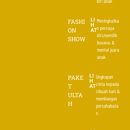
diri anak
LI
Meningkatka
FASHI
H
n percaya
ON
AT
diri,memilih
SHOW
busana, &
mental juara
anak
LI
Ungkapan
PAKE
H
cinta kepada
T
AT
sibuah hati &
ULTA
membangun
H
persahabata
n