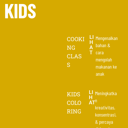
KIDS
LI
Mengenalkan
COOKI
H
bahan &
NG
A
cara
T
CLAS
mengolah
S
makanan ke
anak
LI
Meningkatka
KIDS
H
n
COLO
AT
kreativitas,
RING
konsentrasi,
& percaya