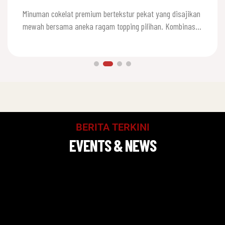
Minuman cokelat premium bertekstur pekat yang disajikan
mewah bersama aneka ragam topping pilihan. Kombinasi
parutan coklat original, gurihnya keju cheddar,…
BERITA TERKINI
EVENTS & NEWS