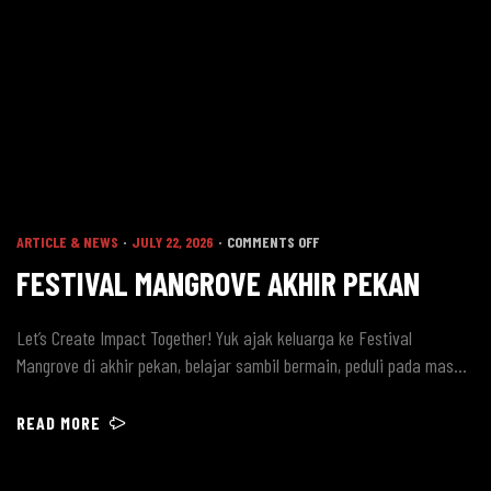
ARTICLE & NEWS
JULY 22, 2026
COMMENTS OFF
FESTIVAL MANGROVE AKHIR PEKAN
Let’s Create Impact Together! Yuk ajak keluarga ke Festival
Mangrove di akhir pekan, belajar sambil bermain, peduli pada masa
depan bumi! Makan siangnya dengan Amazy Family Resto cabang
TWA Mangrove tentunya! Keseruan acara yang menanti:
READ MORE
Menanam Mangrove & Donasi
Workshop, Pameran, & Bazar
Talkshow & Seminar bersama Jerhemy Owen & Yulinar Fitria […]