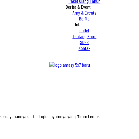
Paket Ulang Tahun
Berita & Event
Amy & Events
Berita
Info
Outlet
Tentang Kami
SDGS
Kontak
n kerenyahannya serta daging ayamnya yang Minim Lemak