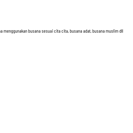
Biaya Pendaftaran :
Rp. 35.000/anak (minimal 20 anak untuk kelompok)
 menggunakan busana sesuai cita cita, busana adat, busana muslim dll
Biaya Pendaftaran :
Rp. 35.000/anak (minimal 20 anak untuk kelompok)