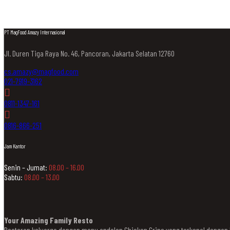
PT MagFood Amazy Internasional
Jl. Duren Tiga Raya No. 46, Pancoran, Jakarta Selatan 12760
cs.amazy@magfood.com
021-7919-3162
0811-1347-161
0816-866-251
Jam Kantor
Senin – Jumat:
08.00 – 16.00
Sabtu:
08.00 – 13.00
Your Amazing Family Resto
Restoran keluarga dengan menu andalan Chicken Crips yang terkenal denga