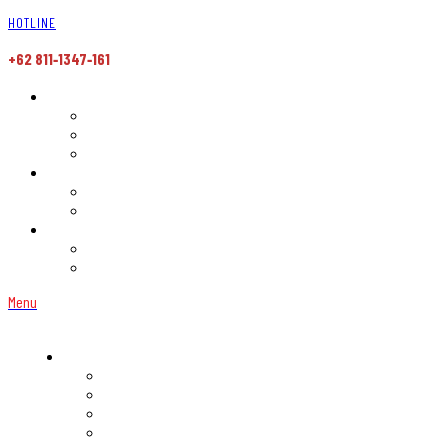
HOTLINE
+62 811‑1347‑161
Menu