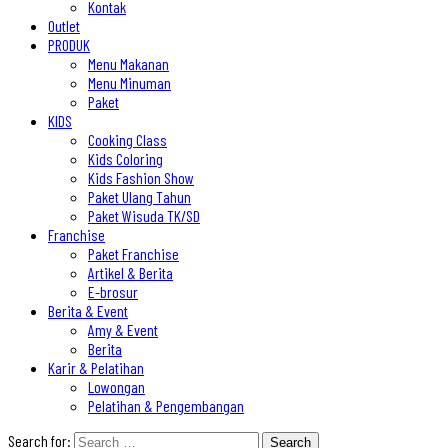
Kontak
Outlet
PRODUK
Menu Makanan
Menu Minuman
Paket
KIDS
Cooking Class
Kids Coloring
Kids Fashion Show
Paket Ulang Tahun
Paket Wisuda TK/SD
Franchise
Paket Franchise
Artikel & Berita
E-brosur
Berita & Event
Amy & Event
Berita
Karir & Pelatihan
Lowongan
Pelatihan & Pengembangan
Search for: