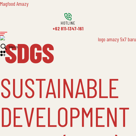
Magfood Amazy
HOTLINE
+62 811‑1347‑161
SDGS
Search
SUSTAINABLE
DEVELOPMENT