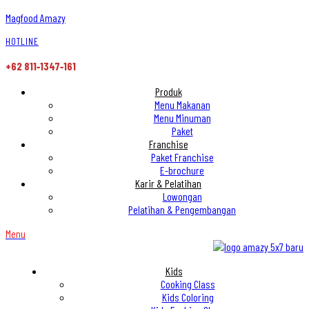
Magfood Amazy
HOTLINE
+62 811‑1347‑161
Produk
Menu Makanan
Menu Minuman
Paket
Franchise
Paket Franchise
E-brochure
Karir & Pelatihan
Lowongan
Pelatihan & Pengembangan
Menu
Kids
Cooking Class
Kids Coloring