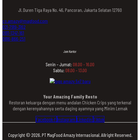
Jl. Duren Tiga Raya No. 46, Pancoran, Jakarta Selatan 12760
cs.amazy@magfood.com
021-7919-3162
0811-1347-161
0816-866-251
Jam Kantor
Senin – Jumat:
08.00 – 16.00
Sabtu:
08.00 – 13.00
Your Amazing Family Resto
Restoran keluarga dengan menu andalan Chicken Crips yang terkenal
dengan kerenyahannya serta daging ayamnya yang Minim Lemak
Facebook-f
Instagram
Linkedin
Tiktok
Copyright © 2026. PT MagFood Amazy Internasional. Allright Reserved.