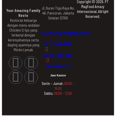
Copyright © 2026. PT
MagFood Amazy
Jl. Duren Tiga Raya No.
Your Amazing Family
Internasional. Allright
46, Pancoran, Jakarta
Resto
Reserved.
Selatan 12760
Restoran keluarga
dengan menu andalan
Chicken Crips yang
cs.amazy@magfood.com
terkenal dengan
kerenyahannya serta
021-7919-3162
daging ayamnya yang
Minim Lemak
0811-1347-161
0816-866-251
Jam Kantor
Senin – Jumat:
08.00 –
16.00
Sabtu:
08.00 – 13.00