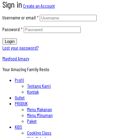
Sign in
Create an Account
Username or email
*
Password
*
Login
Lost your password?
Magfood Amazy
Your Amazing Family Resto
Profil
Tentang Kami
Kontak
Outlet
PRODUK
Menu Makanan
Menu Minuman
Paket
KIDS
Cooking Class