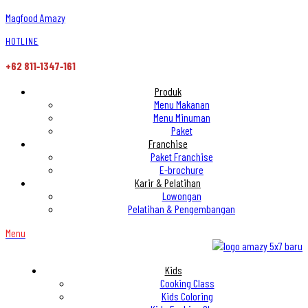
Magfood Amazy
HOTLINE
+62 811‑1347‑161
Produk
Menu Makanan
Menu Minuman
Paket
Franchise
Paket Franchise
E-brochure
Karir & Pelatihan
Lowongan
Pelatihan & Pengembangan
Menu
Kids
Cooking Class
Kids Coloring