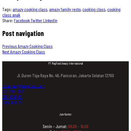
Tags:
amazy cooking class
,
amazy family resto
,
cooking class
,
cooking
class anak
Share:
Facebook
Twitter
Linkedin
Post navigation
Previous
Amazy Cooking Class
Next
Amazy Cooking Class
PT MagFood Amazy Internasional
Jl. Duren Tiga Raya No. 46, Pancoran, Jakarta Selatan 12760
cs.amazy@magfood.com
021-7919-3162
0811-1347-161
0816-866-251
Jam Kantor
Senin – Jumat:
08.00 – 16.00