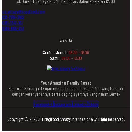
Jl. Duren Tiga Raya No. 46, Pancoran, Jakarta Selatan 12760
cs.amazy@magfood.com
021-7919-3162
0811-1347-161
0816-866-251
Jam Kantor
Senin – Jumat:
08.00 – 16.00
Sabtu:
08.00 – 13.00
Your Amazing Family Resto
Restoran keluarga dengan menu andalan Chicken Crips yang terkenal
dengan kerenyahannya serta daging ayamnya yang Minim Lemak
Facebook-f
Instagram
Linkedin
Tiktok
Copyright © 2026. PT MagFood Amazy Internasional. Allright Reserved.