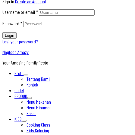
Sign in
Create an Account
Username or email
*
Password
*
Login
Lost your password?
Magfood Amazy
Your Amazing Family Resto
Profil
Tentang Kami
Kontak
Outlet
PRODUK
Menu Makanan
Menu Minuman
Paket
KIDS
Cooking Class
Kids Coloring