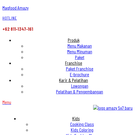
Magfood Amazy
HOTLINE
+62 811‑1347‑161
Produk
Menu Makanan
Menu Minuman
Paket
Franchise
Paket Franchise
E-brochure
Karir & Pelatihan
Lowongan
Pelatihan & Pengembangan
Menu
Kids
Cooking Class
Kids Coloring