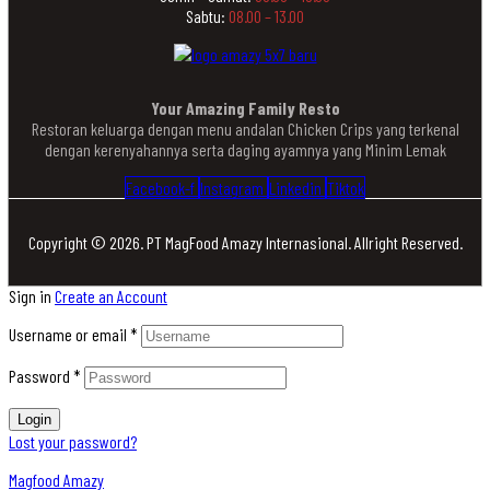
Sabtu:
08.00 – 13.00
Your Amazing Family Resto
Restoran keluarga dengan menu andalan Chicken Crips yang terkenal
dengan kerenyahannya serta daging ayamnya yang Minim Lemak
Facebook-f
Instagram
Linkedin
Tiktok
Copyright © 2026. PT MagFood Amazy Internasional. Allright Reserved.
Sign in
Create an Account
Username or email
*
Password
*
Login
Lost your password?
Magfood Amazy