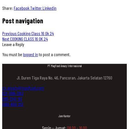
Share:
Facebook
Twitter
Linkedin
Post navigation
Previous
Cooking Class 16 Ok 24
Next
COOKING CLASS 16 OK 24
Leave a Reply
You must be
logged in
to post a comment.
PT MagFood Amazy Internasional
Jl. Duren Tiga Raya No. 46, Pancoran, Jakarta Selatan 12760
cs.amazy@magfood.com
021-7919-3162
0811-1347-161
0816-866-251
Jam Kantor
Senin – Jumat:
08.00 – 16.00