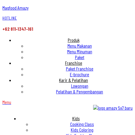
Magfood Amazy
HOTLINE
+62 811‑1347‑161
Produk
Menu Makanan
Menu Minuman
Paket
Franchise
Paket Franchise
E-brochure
Karir & Pelatihan
Lowongan
Pelatihan & Pengembangan
Menu
Kids
Cooking Class
Kids Coloring