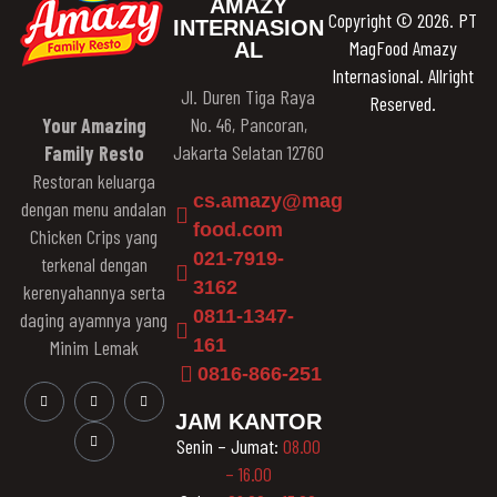
AMAZY
Copyright © 2026. PT
INTERNASION
MagFood Amazy
AL
Internasional. Allright
Jl. Duren Tiga Raya
Reserved.
No. 46, Pancoran,
Your Amazing
Jakarta Selatan 12760
Family Resto
Restoran keluarga
cs.amazy@mag
dengan menu andalan
food.com
Chicken Crips yang
021-7919-
terkenal dengan
3162
kerenyahannya serta
0811-1347-
daging ayamnya yang
161
Minim Lemak
0816-866-251
JAM KANTOR
Senin – Jumat:
08.00
– 16.00