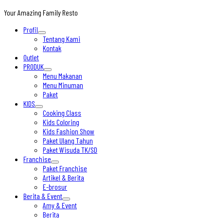
Your Amazing Family Resto
Profil
Tentang Kami
Kontak
Outlet
PRODUK
Menu Makanan
Menu Minuman
Paket
KIDS
Cooking Class
Kids Coloring
Kids Fashion Show
Paket Ulang Tahun
Paket Wisuda TK/SD
Franchise
Paket Franchise
Artikel & Berita
E-brosur
Berita & Event
Amy & Event
Berita