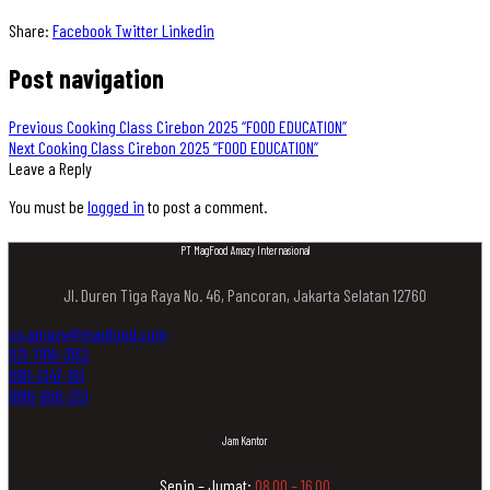
Share:
Facebook
Twitter
Linkedin
Post navigation
Previous
Cooking Class Cirebon 2025 “FOOD EDUCATION”
Next
Cooking Class Cirebon 2025 “FOOD EDUCATION”
Leave a Reply
You must be
logged in
to post a comment.
PT MagFood Amazy Internasional
Jl. Duren Tiga Raya No. 46, Pancoran, Jakarta Selatan 12760
cs.amazy@magfood.com
021-7919-3162
0811-1347-161
0816-866-251
Jam Kantor
Senin – Jumat:
08.00 – 16.00