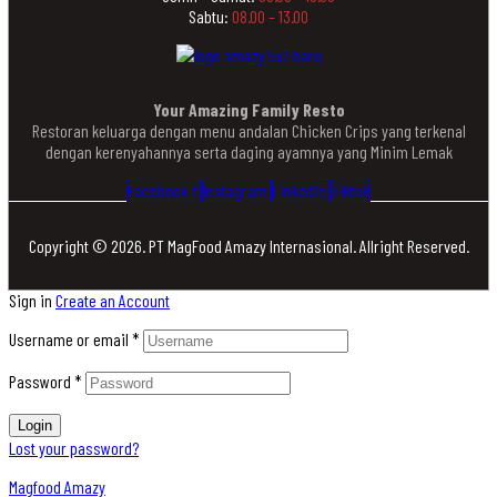
Sabtu:
08.00 – 13.00
Your Amazing Family Resto
Restoran keluarga dengan menu andalan Chicken Crips yang terkenal
dengan kerenyahannya serta daging ayamnya yang Minim Lemak
Facebook-f
Instagram
Linkedin
Tiktok
Copyright © 2026. PT MagFood Amazy Internasional. Allright Reserved.
Sign in
Create an Account
Username or email
*
Password
*
Login
Lost your password?
Magfood Amazy