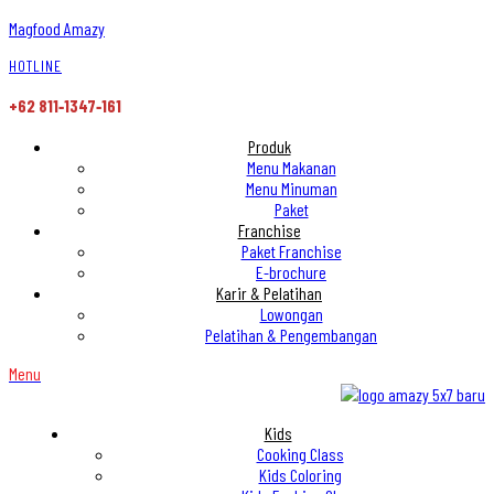
Magfood Amazy
HOTLINE
+62 811‑1347‑161
Produk
Menu Makanan
Menu Minuman
Paket
Franchise
Paket Franchise
E-brochure
Karir & Pelatihan
Lowongan
Pelatihan & Pengembangan
Menu
Kids
Cooking Class
Kids Coloring