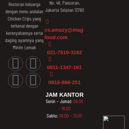
No. 46, Pancoran,
Restoran keluarga
Jakarta Selatan 12760
dengan menu andalan
Chicken Crips yang
terkenal dengan
cs.amazy@mag
kerenyahannya serta
food.com
daging ayamnya yang
Minim Lemak
021-7919-3162
0811-1347-161
0816-866-251
JAM KANTOR
Senin – Jumat:
08.00
– 16.00
Sabtu:
08.00 – 13.00