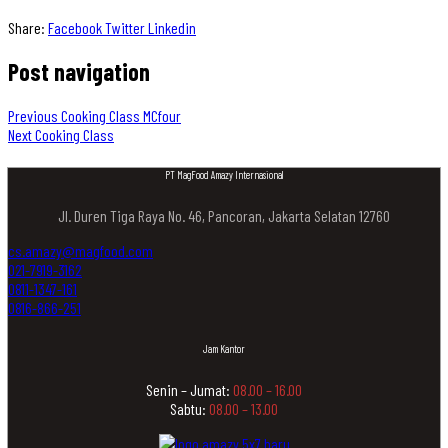
Share:
Facebook
Twitter
Linkedin
Post navigation
Previous
Cooking Class MCfour
Next
Cooking Class
PT MagFood Amazy Internasional
Jl. Duren Tiga Raya No. 46, Pancoran, Jakarta Selatan 12760
cs.amazy@magfood.com
021-7919-3162
0811-1347-161
0816-866-251
Jam Kantor
Senin – Jumat:
08.00 – 16.00
Sabtu:
08.00 – 13.00