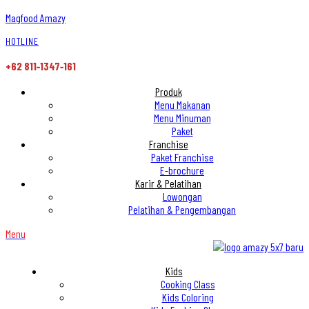
Magfood Amazy
HOTLINE
+62 811‑1347‑161
Produk
Menu Makanan
Menu Minuman
Paket
Franchise
Paket Franchise
E-brochure
Karir & Pelatihan
Lowongan
Pelatihan & Pengembangan
Menu
Kids
Cooking Class
Kids Coloring