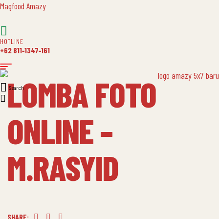
Magfood Amazy
HOTLINE
+62 811‑1347‑161
LOMBA FOTO
Search
ONLINE –
M.RASYID
SHARE: