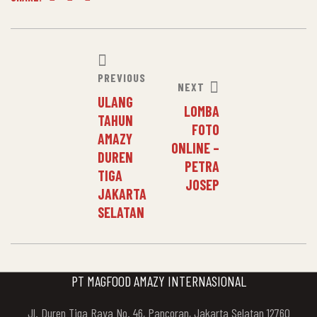
Facebook
Twitter
Linkedin
POST
PREVIOUS
NAVIGATION
NEXT
ULANG
LOMBA
TAHUN
FOTO
AMAZY
ONLINE –
DUREN
PETRA
TIGA
JOSEP
JAKARTA
SELATAN
PT MAGFOOD AMAZY INTERNASIONAL
Jl. Duren Tiga Raya No. 46, Pancoran, Jakarta Selatan 12760