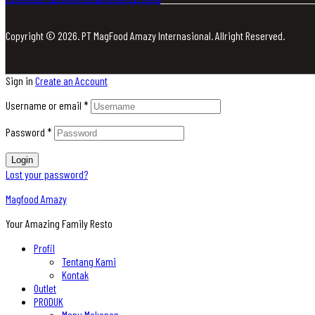
Copyright © 2026. PT MagFood Amazy Internasional. Allright Reserved.
Sign in
Create an Account
Username or email
*
Password
*
Login
Lost your password?
Magfood Amazy
Your Amazing Family Resto
Profil
Tentang Kami
Kontak
Outlet
PRODUK
Menu Makanan