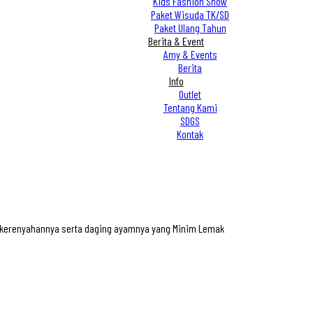
Kids Fashion Show
Paket Wisuda TK/SD
Paket Ulang Tahun
Berita & Event
Amy & Events
Berita
Info
Outlet
Tentang Kami
SDGS
Kontak
n kerenyahannya serta daging ayamnya yang Minim Lemak