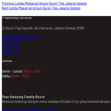
Previous
Lomba Mewarnai Amazy Duren Tiga Jakarta Selatan
Next
Lomba Mewarnai Amazy Duren Tiga Jakarta Selatan
PT MagFood Amazy Internasional
Jl. Duren Tiga Raya No. 46, Pancoran, Jakarta Selatan 12760
cs.amazy@magfood.com
021-7919-3162
0811-1347-161
0816-866-251
Jam Kantor
Senin – Jumat:
08.00 – 16.00
Sabtu:
08.00 – 13.00
Your Amazing Family Resto
Restoran keluarga dengan menu andalan Chicken Crips yang terkenal denga
Facebook-f
Instagram
Linkedin
Tiktok