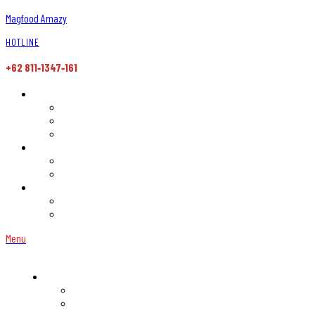
Magfood Amazy
HOTLINE
+62 811‑1347‑161
Menu