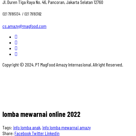
Jl. Duren Tiga Raya No. 46, Pancoran, Jakarta Selatan 12760
021 79195134 ‎ / 021 79193162
cs.amazy@magfood.com
Copyright © 2024. PT MagFood Amazy Internasional. Allright Reserved.
lomba mewarnai online 2022
Tags:
info lomba anak
,
info lomba mewarnai amazy
Share:
Facebook
Twitter
Linkedin