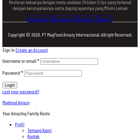
Restoran keluarga dengan menu andalan Chicken Crips yang terkenal
dengan kerenyahannya serta daging ayamnya yang Minim Lemak
Facebook-f
Instagram
Linkedin
Tiktok
Copyright © 2026. PT MagFood Amazy Internasional. Allright Reserved.
Sign in
Create an Account
Username or email
*
Password
*
Login
Lost your password?
Magfood Amazy
Your Amazing Family Resto
Profil
Tentang Kami
Kontak