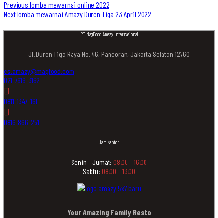
Post
Previous
lomba mewarnai online 2022
Next
lomba mewarnai Amazy Duren Tiga 23 April 2022
navigation
PT MagFood Amazy Internasional
Jl. Duren Tiga Raya No. 46, Pancoran, Jakarta Selatan 12760
cs.amazy@magfood.com
021-7919-3162
0811-1347-161
0816-866-251
Jam Kantor
Senin – Jumat:
08.00 – 16.00
Sabtu:
08.00 – 13.00
Your Amazing Family Resto