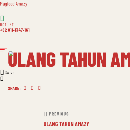
Magfood Amazy
HOTLINE
+62 811‑1347‑161
ULANG TAHUN A
Search
SHARE:
Facebook
Twitter
Linkedin
POST
PREVIOUS
ULANG TAHUN AMAZY