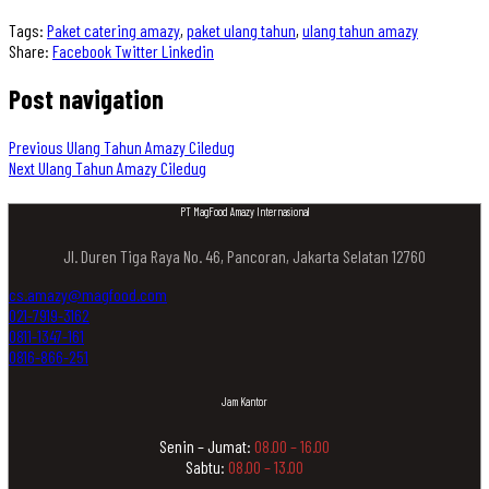
Tags:
Paket catering amazy
,
paket ulang tahun
,
ulang tahun amazy
Share:
Facebook
Twitter
Linkedin
Post navigation
Previous
Ulang Tahun Amazy Ciledug
Next
Ulang Tahun Amazy Ciledug
PT MagFood Amazy Internasional
Jl. Duren Tiga Raya No. 46, Pancoran, Jakarta Selatan 12760
cs.amazy@magfood.com
021-7919-3162
0811-1347-161
0816-866-251
Jam Kantor
Senin – Jumat:
08.00 – 16.00
Sabtu:
08.00 – 13.00