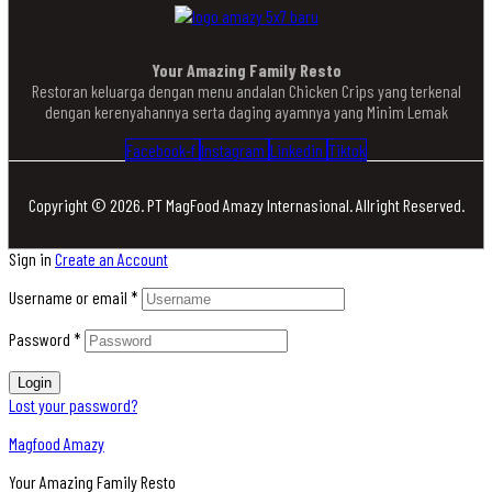
Your Amazing Family Resto
Restoran keluarga dengan menu andalan Chicken Crips yang terkenal
dengan kerenyahannya serta daging ayamnya yang Minim Lemak
Facebook-f
Instagram
Linkedin
Tiktok
Copyright © 2026. PT MagFood Amazy Internasional. Allright Reserved.
Sign in
Create an Account
Username or email
*
Password
*
Login
Lost your password?
Magfood Amazy
Your Amazing Family Resto