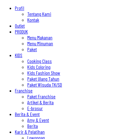
Profil
Tentang Kami
Kontak
Outlet
PRODUK
Menu Makanan
Menu Minuman
Paket
KIDS
Cooking Class
Kids Coloring
Kids Fashion Show
Paket Ulang Tahun
Paket Wisuda TK/SD
Franchise
Paket Franchise
Artikel & Berita
E-brosur
Berita & Event
Amy & Event
Berita
Karir & Pelatihan
Lowongan