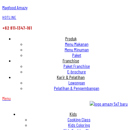
Magfood Amazy
HOTLINE
+62 811‑1347‑161
Produk
Menu Makanan
Menu Minuman
Paket
Franchise
Paket Franchise
E-brochure
Karir & Pelatihan
Lowongan
Pelatihan & Pengembangan
Menu
Kids
Cooking Class
Kids Coloring