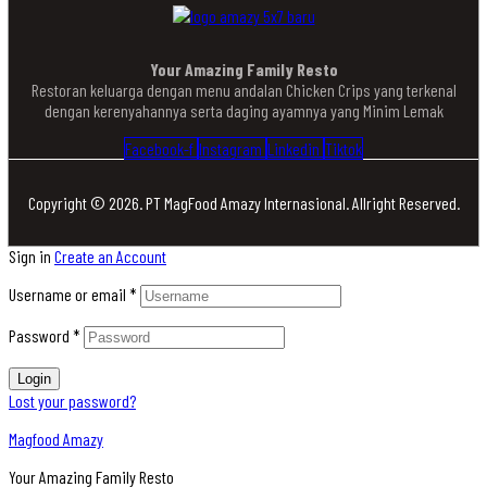
Your Amazing Family Resto
Restoran keluarga dengan menu andalan Chicken Crips yang terkenal
dengan kerenyahannya serta daging ayamnya yang Minim Lemak
Facebook-f
Instagram
Linkedin
Tiktok
Copyright © 2026. PT MagFood Amazy Internasional. Allright Reserved.
Sign in
Create an Account
Username or email
*
Password
*
Login
Lost your password?
Magfood Amazy
Your Amazing Family Resto