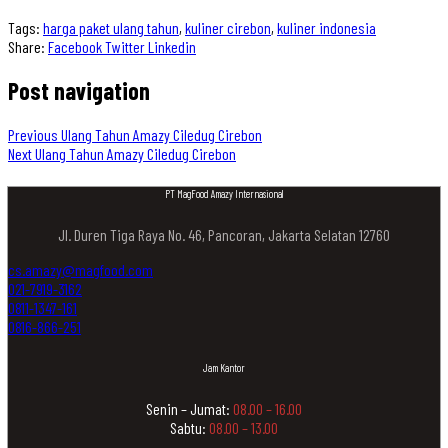
Tags:
harga paket ulang tahun
,
kuliner cirebon
,
kuliner indonesia
Share:
Facebook
Twitter
Linkedin
Post navigation
Previous
Ulang Tahun Amazy Ciledug Cirebon
Next
Ulang Tahun Amazy Ciledug Cirebon
PT MagFood Amazy Internasional
Jl. Duren Tiga Raya No. 46, Pancoran, Jakarta Selatan 12760
cs.amazy@magfood.com
021-7919-3162
0811-1347-161
0816-866-251
Jam Kantor
Senin – Jumat:
08.00 – 16.00
Sabtu:
08.00 – 13.00