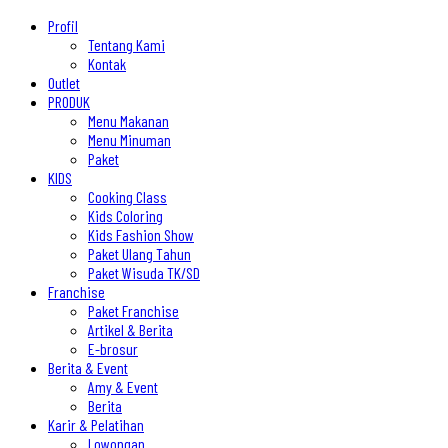
Profil
Tentang Kami
Kontak
Outlet
PRODUK
Menu Makanan
Menu Minuman
Paket
KIDS
Cooking Class
Kids Coloring
Kids Fashion Show
Paket Ulang Tahun
Paket Wisuda TK/SD
Franchise
Paket Franchise
Artikel & Berita
E-brosur
Berita & Event
Amy & Event
Berita
Karir & Pelatihan
Lowongan