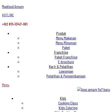
Magfood Amazy
HOTLINE
+62 811‑1347‑161
Produk
Menu Makanan
Menu Minuman
Paket
Franchise
Paket Franchise
E-brochure
Karir & Pelatihan
Lowongan
Pelatihan & Pengembangan
Menu
Kids
Cooking Class
Kids Coloring