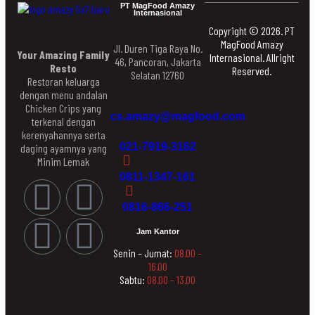
PT MagFood Amazy
Internasional
Copyright © 2026. PT
MagFood Amazy
Jl. Duren Tiga Raya No.
Your Amazing Family
Internasional. Allright
46, Pancoran, Jakarta
Resto
Reserved.
Selatan 12760
Restoran keluarga
dengan menu andalan
Chicken Crips yang
cs.amazy@magfood.com
terkenal dengan
kerenyahannya serta
021-7919-3162
daging ayamnya yang
Minim Lemak
0811-1347-161
0816-866-251
Jam Kantor
Senin – Jumat:
08.00 –
16.00
Sabtu:
08.00 – 13.00