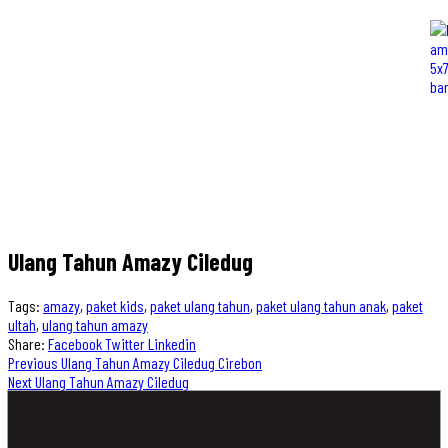
Ulang Tahun Amazy Ciledug
Tags:
amazy
,
paket kids
,
paket ulang tahun
,
paket ulang tahun anak
,
paket
ultah
,
ulang tahun amazy
Share:
Facebook
Twitter
Linkedin
Previous
Ulang Tahun Amazy Ciledug Cirebon
Next
Ulang Tahun Amazy Ciledug