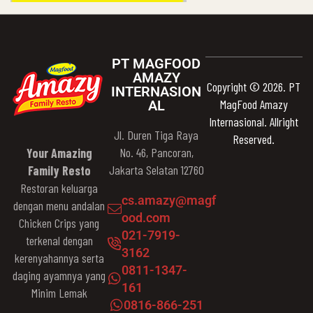
PT MAGFOOD
AMAZY
Copyright © 2026. PT
INTERNASION
MagFood Amazy
AL
Internasional. Allright
Jl. Duren Tiga Raya
Reserved.
No. 46, Pancoran,
Your Amazing
Jakarta Selatan 12760
Family Resto
Restoran keluarga
cs.amazy@magf
dengan menu andalan
ood.com
Chicken Crips yang
021-7919-
terkenal dengan
3162
kerenyahannya serta
0811-1347-
daging ayamnya yang
161
Minim Lemak
0816-866-251