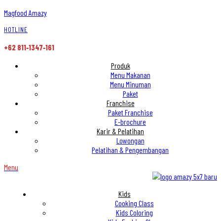
Magfood Amazy
HOTLINE
+62 811‑1347‑161
Produk
Menu Makanan
Menu Minuman
Paket
Franchise
Paket Franchise
E-brochure
Karir & Pelatihan
Lowongan
Pelatihan & Pengembangan
Menu
Kids
Cooking Class
Kids Coloring