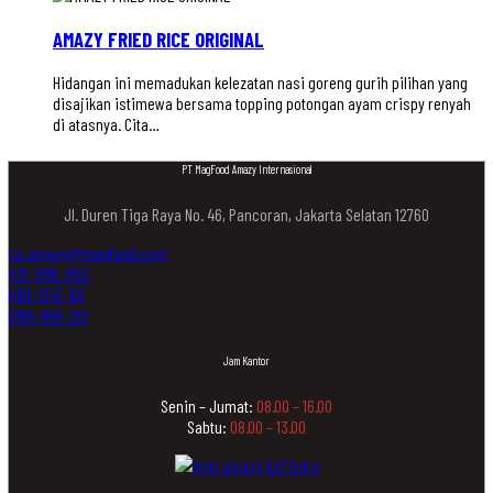
AMAZY FRIED RICE ORIGINAL
Hidangan ini memadukan kelezatan nasi goreng gurih pilihan yang
disajikan istimewa bersama topping potongan ayam crispy renyah
di atasnya. Cita…
PT MagFood Amazy Internasional
Jl. Duren Tiga Raya No. 46, Pancoran, Jakarta Selatan 12760
cs.amazy@magfood.com
021-7919-3162
0811-1347-161
0816-866-251
Jam Kantor
Senin – Jumat:
08.00 – 16.00
Sabtu:
08.00 – 13.00