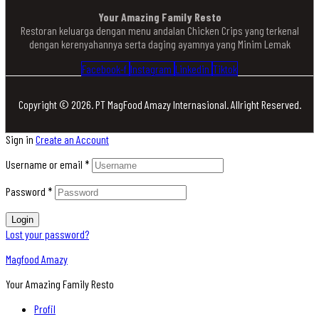
Your Amazing Family Resto
Restoran keluarga dengan menu andalan Chicken Crips yang terkenal
dengan kerenyahannya serta daging ayamnya yang Minim Lemak
Facebook-f
Instagram
Linkedin
Tiktok
Copyright © 2026. PT MagFood Amazy Internasional. Allright Reserved.
Sign in
Create an Account
Username or email
*
Password
*
Login
Lost your password?
Magfood Amazy
Your Amazing Family Resto
Profil