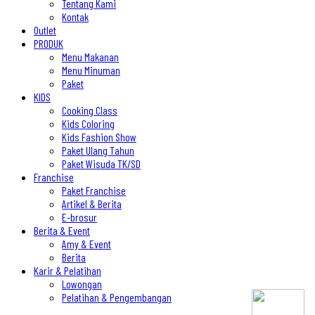
Tentang Kami
Kontak
Outlet
PRODUK
Menu Makanan
Menu Minuman
Paket
KIDS
Cooking Class
Kids Coloring
Kids Fashion Show
Paket Ulang Tahun
Paket Wisuda TK/SD
Franchise
Paket Franchise
Artikel & Berita
E-brosur
Berita & Event
Amy & Event
Berita
Karir & Pelatihan
Lowongan
Pelatihan & Pengembangan