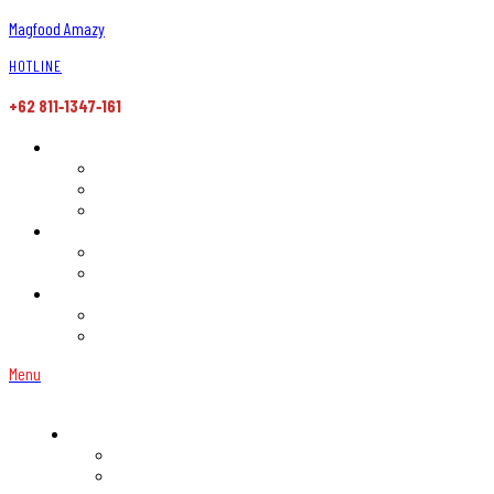
Magfood Amazy
HOTLINE
+62 811‑1347‑161
Menu