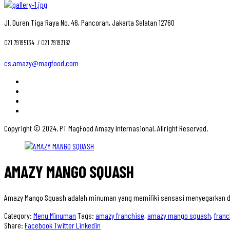
Jl. Duren Tiga Raya No. 46, Pancoran, Jakarta Selatan 12760
021 79195134 ‎ / 021 79193162
cs.amazy@magfood.com
Copyright © 2024. PT MagFood Amazy Internasional. Allright Reserved.
AMAZY MANGO SQUASH
Amazy Mango Squash adalah minuman yang memiliki sensasi menyegarkan 
Category:
Menu Minuman
Tags:
amazy franchise
,
amazy mango squash
,
franc
Share:
Facebook
Twitter
Linkedin