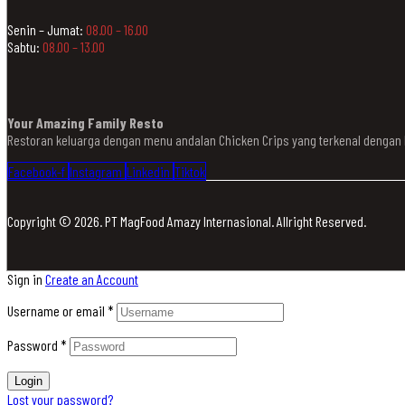
Senin – Jumat:
08.00 – 16.00
Sabtu:
08.00 – 13.00
Your Amazing Family Resto
Restoran keluarga dengan menu andalan Chicken Crips yang terkenal denga
Facebook-f
Instagram
Linkedin
Tiktok
Copyright © 2026. PT MagFood Amazy Internasional. Allright Reserved.
Sign in
Create an Account
Username or email
*
Password
*
Login
Lost your password?