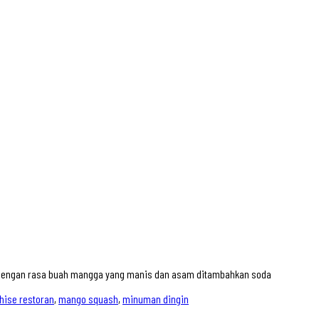
dengan rasa buah mangga yang manis dan asam ditambahkan soda
hise restoran
,
mango squash
,
minuman dingin