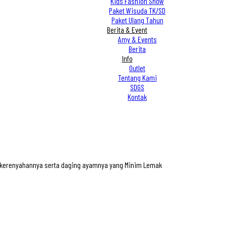
Kids Fashion Show
Paket Wisuda TK/SD
Paket Ulang Tahun
Berita & Event
Amy & Events
Berita
Info
Outlet
Tentang Kami
SDGS
Kontak
n kerenyahannya serta daging ayamnya yang Minim Lemak