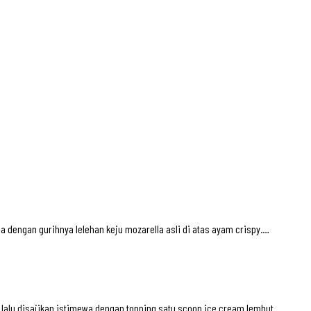
dengan gurihnya lelehan keju mozarella asli di atas ayam crispy.…
 lalu disajikan istimewa dengan topping satu scoop ice cream lembut…