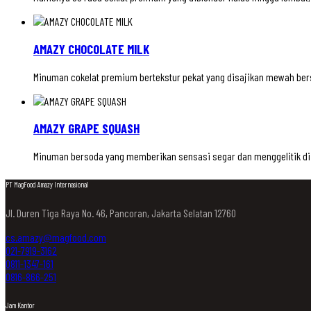
AMAZY CHOCOLATE MILK
Minuman cokelat premium bertekstur pekat yang disajikan mewah bers
AMAZY GRAPE SQUASH
Minuman bersoda yang memberikan sensasi segar dan menggelitik di 
PT MagFood Amazy Internasional
Jl. Duren Tiga Raya No. 46, Pancoran, Jakarta Selatan 12760
cs.amazy@magfood.com
021-7919-3162
0811-1347-161
0816-866-251
Jam Kantor