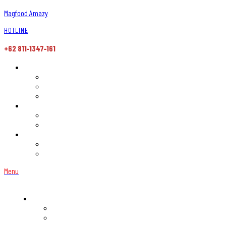
Magfood Amazy
HOTLINE
+62 811‑1347‑161
Menu