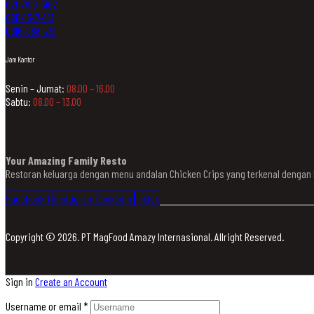
021-7919-3162
0811-1347-161
0816-866-251
Jam Kantor
Senin – Jumat:
08.00 – 16.00
Sabtu:
08.00 – 13.00
Your Amazing Family Resto
Restoran keluarga dengan menu andalan Chicken Crips yang terkenal denga
Facebook-f
Instagram
Linkedin
Tiktok
Copyright © 2026. PT MagFood Amazy Internasional. Allright Reserved.
Sign in
Create an Account
Username or email
*