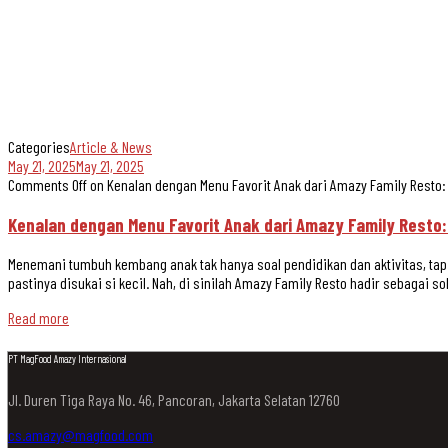
Categories
Article & News
May 21, 2025
May 21, 2025
Comments Off
on Kenalan dengan Menu Favorit Anak dari Amazy Family Resto:
Kenalan dengan Menu Favorit Anak dari Amazy Family Resto:
Menemani tumbuh kembang anak tak hanya soal pendidikan dan aktivitas, tapi
pastinya disukai si kecil. Nah, di sinilah Amazy Family Resto hadir sebagai so
Read more
PT MagFood Amazy Internasional
Jl. Duren Tiga Raya No. 46, Pancoran, Jakarta Selatan 12760
cs.amazy@magfood.com