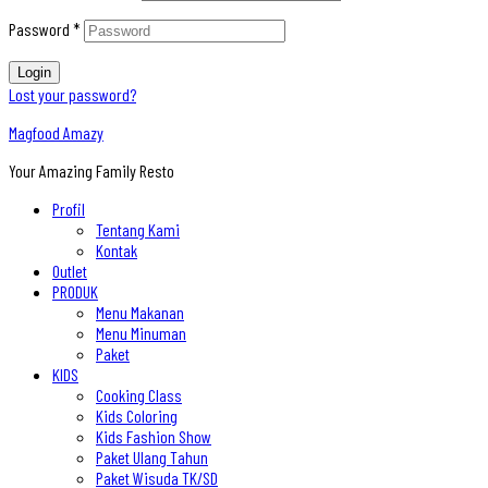
Password
*
Login
Lost your password?
Magfood Amazy
Your Amazing Family Resto
Profil
Tentang Kami
Kontak
Outlet
PRODUK
Menu Makanan
Menu Minuman
Paket
KIDS
Cooking Class
Kids Coloring
Kids Fashion Show
Paket Ulang Tahun
Paket Wisuda TK/SD