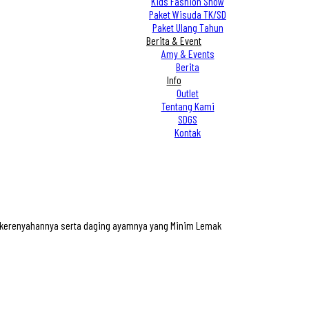
Kids Fashion Show
Paket Wisuda TK/SD
Paket Ulang Tahun
Berita & Event
Amy & Events
Berita
Info
Outlet
Tentang Kami
SDGS
Kontak
n kerenyahannya serta daging ayamnya yang Minim Lemak