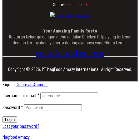
Sabtu:
08.00 – 13.00
Your Amazing Family Resto
Restoran keluarga dengan menu andalan Chicken Crips yang terkenal
dengan kerenyahannya serta daging ayamnya yang Minim Lemak
Facebook-f
Instagram
Linkedin
Tiktok
Copyright © 2026. PT MagFood Amazy Internasional. Allright Reserved.
Sign in
Create an Account
Username or email
*
Password
*
Login
Lost your password?
Magfood Amazy