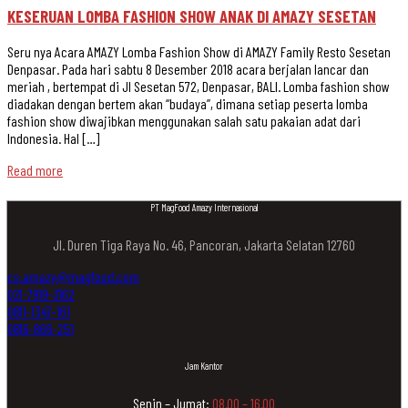
KESERUAN LOMBA FASHION SHOW ANAK DI AMAZY SESETAN
Seru nya Acara AMAZY Lomba Fashion Show di AMAZY Family Resto Sesetan
Denpasar. Pada hari sabtu 8 Desember 2018 acara berjalan lancar dan
meriah , bertempat di Jl Sesetan 572, Denpasar, BALI. Lomba fashion show
diadakan dengan bertem akan “budaya”, dimana setiap peserta lomba
fashion show diwajibkan menggunakan salah satu pakaian adat dari
Indonesia. Hal […]
Read more
PT MagFood Amazy Internasional
Jl. Duren Tiga Raya No. 46, Pancoran, Jakarta Selatan 12760
cs.amazy@magfood.com
021-7919-3162
0811-1347-161
0816-866-251
Jam Kantor
Senin – Jumat:
08.00 – 16.00