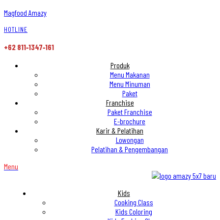
Magfood Amazy
HOTLINE
+62 811‑1347‑161
Produk
Menu Makanan
Menu Minuman
Paket
Franchise
Paket Franchise
E-brochure
Karir & Pelatihan
Lowongan
Pelatihan & Pengembangan
Menu
Kids
Cooking Class
Kids Coloring