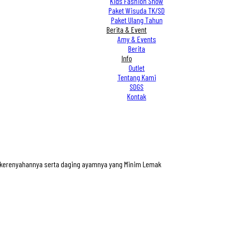
Kids Fashion Show
Paket Wisuda TK/SD
Paket Ulang Tahun
Berita & Event
Amy & Events
Berita
Info
Outlet
Tentang Kami
SDGS
Kontak
n kerenyahannya serta daging ayamnya yang Minim Lemak