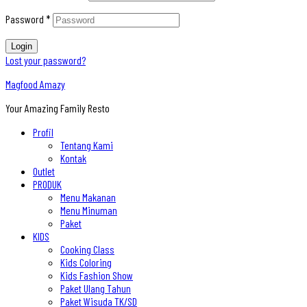
Password
*
Login
Lost your password?
Magfood Amazy
Your Amazing Family Resto
Profil
Tentang Kami
Kontak
Outlet
PRODUK
Menu Makanan
Menu Minuman
Paket
KIDS
Cooking Class
Kids Coloring
Kids Fashion Show
Paket Ulang Tahun
Paket Wisuda TK/SD