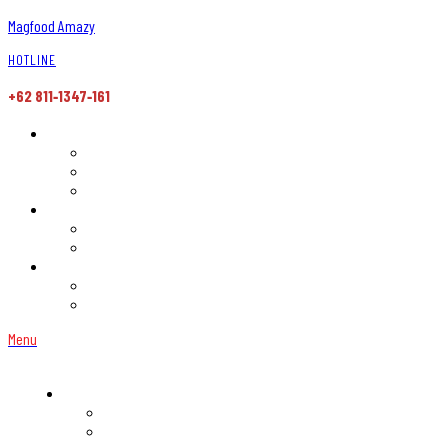
Magfood Amazy
HOTLINE
+62 811‑1347‑161
Menu