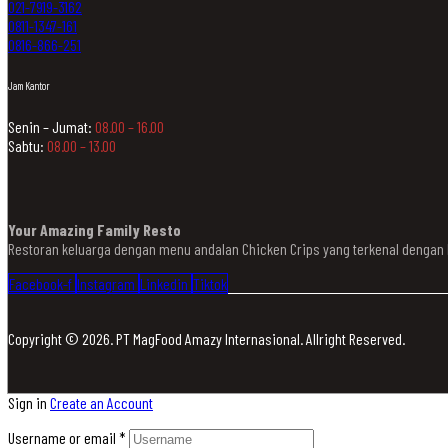
021-7919-3162
0811-1347-161
0816-866-251
Jam Kantor
Senin – Jumat:
08.00 – 16.00
Sabtu:
08.00 – 13.00
Your Amazing Family Resto
Restoran keluarga dengan menu andalan Chicken Crips yang terkenal denga
Facebook-f
Instagram
Linkedin
Tiktok
Copyright © 2026. PT MagFood Amazy Internasional. Allright Reserved.
Sign in
Create an Account
Username or email
*