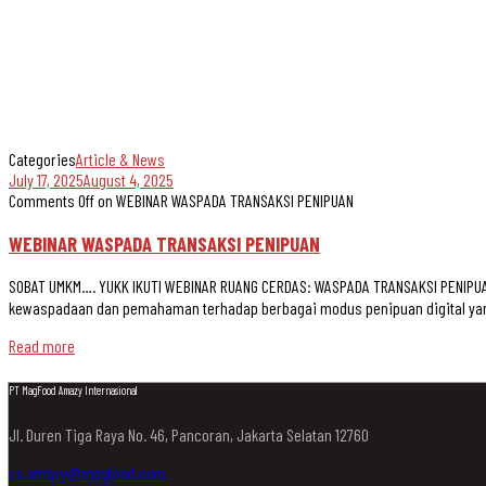
Categories
Article & News
July 17, 2025
August 4, 2025
Comments Off
on WEBINAR WASPADA TRANSAKSI PENIPUAN
WEBINAR WASPADA TRANSAKSI PENIPUAN
SOBAT UMKM…. YUKK IKUTI WEBINAR RUANG CERDAS: WASPADA TRANSAKSI PENIPUAN
kewaspadaan dan pemahaman terhadap berbagai modus penipuan digital yang
Read more
PT MagFood Amazy Internasional
Jl. Duren Tiga Raya No. 46, Pancoran, Jakarta Selatan 12760
cs.amazy@magfood.com