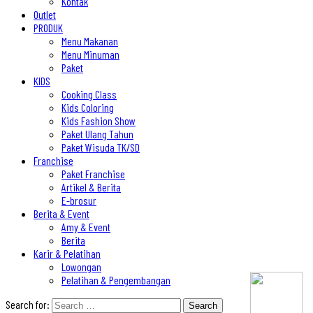
Kontak
Outlet
PRODUK
Menu Makanan
Menu Minuman
Paket
KIDS
Cooking Class
Kids Coloring
Kids Fashion Show
Paket Ulang Tahun
Paket Wisuda TK/SD
Franchise
Paket Franchise
Artikel & Berita
E-brosur
Berita & Event
Amy & Event
Berita
Karir & Pelatihan
Lowongan
Pelatihan & Pengembangan
Search for: