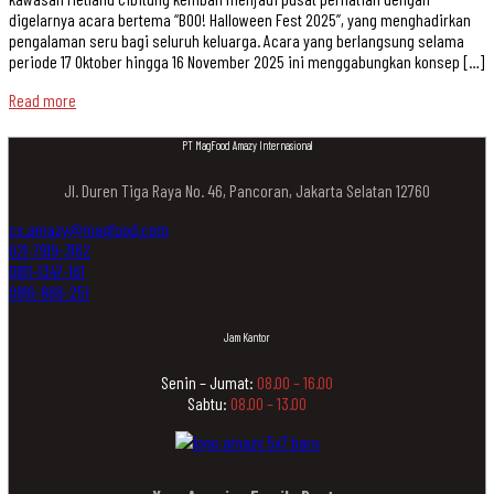
digelarnya acara bertema “BOO! Halloween Fest 2025”, yang menghadirkan
pengalaman seru bagi seluruh keluarga. Acara yang berlangsung selama
periode 17 Oktober hingga 16 November 2025 ini menggabungkan konsep […]
Read more
PT MagFood Amazy Internasional
Jl. Duren Tiga Raya No. 46, Pancoran, Jakarta Selatan 12760
cs.amazy@magfood.com
021-7919-3162
0811-1347-161
0816-866-251
Jam Kantor
Senin – Jumat:
08.00 – 16.00
Sabtu:
08.00 – 13.00