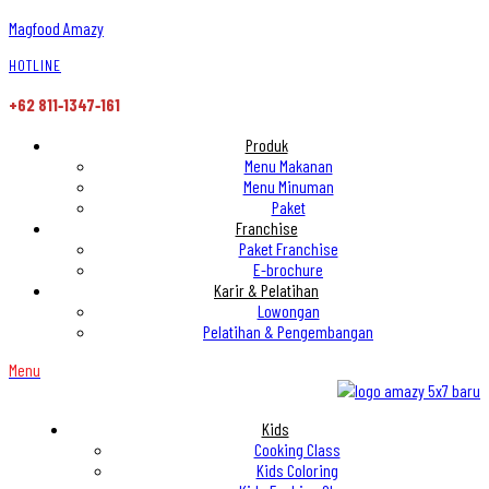
Magfood Amazy
HOTLINE
+62 811‑1347‑161
Produk
Menu Makanan
Menu Minuman
Paket
Franchise
Paket Franchise
E-brochure
Karir & Pelatihan
Lowongan
Pelatihan & Pengembangan
Menu
Kids
Cooking Class
Kids Coloring