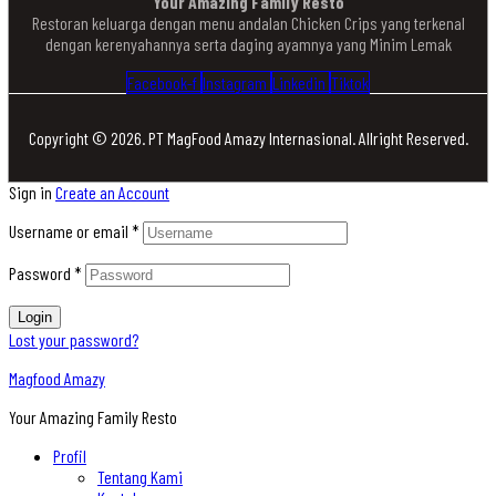
Your Amazing Family Resto
Restoran keluarga dengan menu andalan Chicken Crips yang terkenal
dengan kerenyahannya serta daging ayamnya yang Minim Lemak
Facebook-f
Instagram
Linkedin
Tiktok
Copyright © 2026. PT MagFood Amazy Internasional. Allright Reserved.
Sign in
Create an Account
Username or email
*
Password
*
Login
Lost your password?
Magfood Amazy
Your Amazing Family Resto
Profil
Tentang Kami