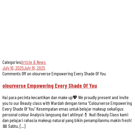
Categories
Article & News
July 16, 2025
July 16, 2025
Comments Off
on olourverse Empowering Every Shade Of You
olourverse Empowering Every Shade Of You
Hai para pecinta kecantikan dan make up💖 We proudly present and invite
you to our Beauty class with Wardah dengan tema “Colourverse Empowering
Every Shade Of You” Kesempatan emas untuk belajar makeup sekaligus
personal colour Analysis langsung dari ahlinya!💄 Ikuti Beauty Class kami
dan pelajari rahasia makeup natural yang bikin penampilanmu makin fresh!
📅 Sabtu, […]