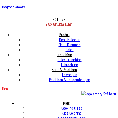
Magfood Amazy
HOTLINE
+62 811‑1347‑161
Produk
Menu Makanan
Menu Minuman
Paket
Franchise
Paket Franchise
E-brochure
Karir & Pelatihan
Lowongan
Pelatihan & Pengembangan
Menu
Kids
Cooking Class
Kids Coloring
Kids Fashion Show