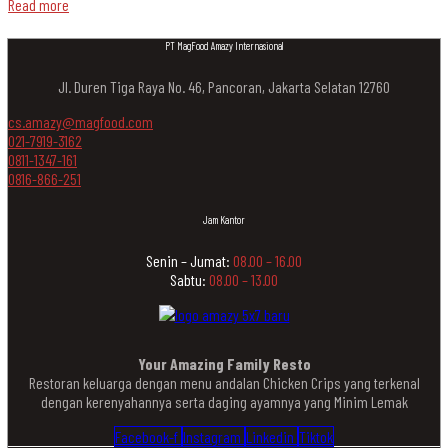
Read more
PT MagFood Amazy Internasional
Jl. Duren Tiga Raya No. 46, Pancoran, Jakarta Selatan 12760
cs.amazy@magfood.com
021-7919-3162
0811-1347-161
0816-866-251
Jam Kantor
Senin – Jumat:
08.00 – 16.00
Sabtu:
08.00 – 13.00
Your Amazing Family Resto
Restoran keluarga dengan menu andalan Chicken Crips yang terkenal
dengan kerenyahannya serta daging ayamnya yang Minim Lemak
Facebook-f
Instagram
Linkedin
Tiktok