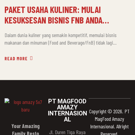
PAKET USAHA KULINER: MULAI
KESUKSESAN BISNIS FNB ANDA
BERSAMA AMAZY
Dalam dunia kuliner yang semakin kompetitif, memulai bisnis
makanan dan minuman (Food and Beverage/FnB) tidak lagi
sesederhana sekadar menyajikan makanan lezat. Dibutuhkan
strategi, perencanaan, dan dukungan dari mitra yang tepat untuk
READ MORE
benar-benar sukses. Di sinilah Amazy hadir sebagai solusi lengkap
bagi para calon pengusaha kuliner melalui Paket Usaha Kuliner yang
dirancang menyeluruh dan profesional. Mengenal […]
PT MAGFOOD
AMAZY
Copyright © 2026. PT
INTERNASION
MagFood Amazy
AL
Your Amazing
Internasional. Allright
Jl. Duren Tiga Raya
Family Resto
Reserved.