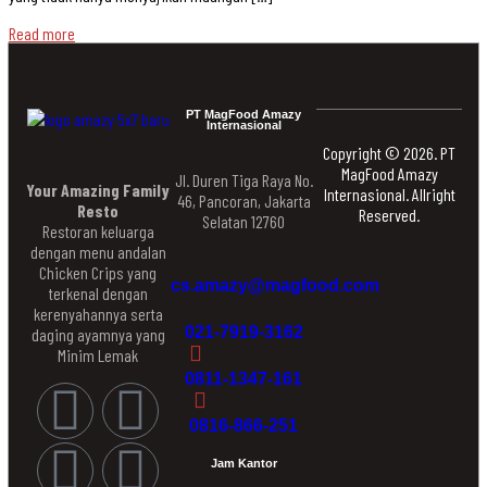
Read more
PT MagFood Amazy
Internasional
Copyright © 2026. PT
MagFood Amazy
Jl. Duren Tiga Raya No.
Your Amazing Family
Internasional. Allright
46, Pancoran, Jakarta
Resto
Reserved.
Selatan 12760
Restoran keluarga
dengan menu andalan
Chicken Crips yang
cs.amazy@magfood.com
terkenal dengan
kerenyahannya serta
021-7919-3162
daging ayamnya yang
Minim Lemak
0811-1347-161
0816-866-251
Jam Kantor