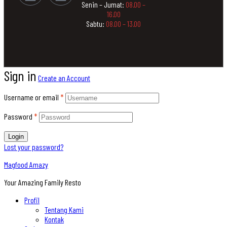
Senin – Jumat:
08.00 –
16.00
Sabtu:
08.00 – 13.00
Sign in
Create an Account
Username or email
*
Password
*
Login
Lost your password?
Magfood Amazy
Your Amazing Family Resto
Profil
Tentang Kami
Kontak