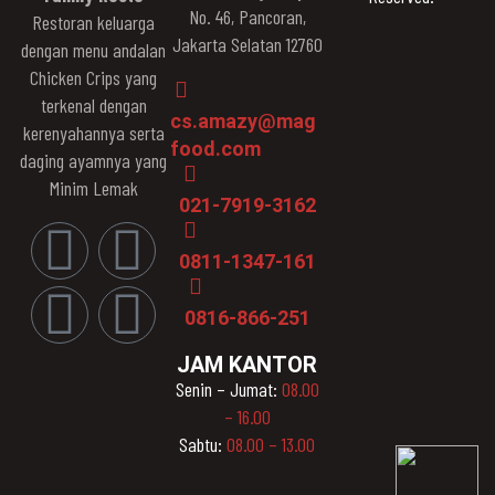
No. 46, Pancoran,
Restoran keluarga
Jakarta Selatan 12760
dengan menu andalan
Chicken Crips yang
terkenal dengan
cs.amazy@mag
kerenyahannya serta
food.com
daging ayamnya yang
Minim Lemak
021-7919-3162
0811-1347-161
0816-866-251
JAM KANTOR
Senin – Jumat:
08.00
– 16.00
Sabtu:
08.00 – 13.00