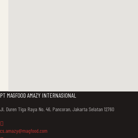
PT MAGFOOD AMAZY INTERNASIONAL
Jl. Duren Tiga Raya No. 46, Pancoran, Jakarta Selatan 12760
cs.amazy@magfood.com