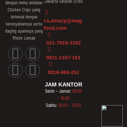
Jakarta Selatan 12760
dengan menu andalan
Chicken Crips yang
terkenal dengan
cs.amazy@mag
kerenyahannya serta
food.com
daging ayamnya yang
Minim Lemak
021-7919-3162
0811-1347-161
0816-866-251
JAM KANTOR
Senin – Jumat:
08.00
– 16.00
Sabtu:
08.00 – 13.00