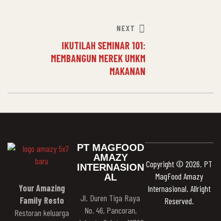
NEXT
IKUTILAH SEMINAR 101:
MEMBANGUN MEREK UMKM
MAKANAN
PT MAGFOOD
AMAZY
Copyright © 2026. PT
INTERNASION
MagFood Amazy
AL
Your Amazing
Internasional. Allright
Jl. Duren Tiga Raya
Family Resto
Reserved.
No. 46, Pancoran,
Restoran keluarga