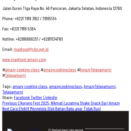
Jalan Duren Tiga Raya No. 46 Pancoran, Jakarta Selatan, Indonesia 12760
Phone: +6221 7919 3162 / 79195134
Fax: +6221 7919 5364
Hotline: +62816866251 / +628111347161
Email:
magfood@cbn.net.id
www.magfood-amazy.com
#
amazy cooking class
#
amazycookingclass
#
AmazyTelagamurni
#
Telagamurni
Tags:
amazy cooking class
,
amazycookingclass
,
AmazyTelagamurni
,
Telagamurni
Share:
Facebook
Twitter
Linkedin
Previous
Cikajang Fest 2025, Nikmati Lezatnya Shake Snack Dari Amazy
Next
Cara Efektif Mengelola Stok Bahan Baku agar Tidak Rugi
PT MagFood Amazy Internasional