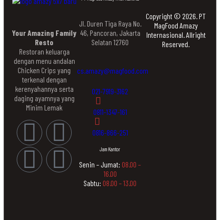
Copyright © 2026. PT
Jl. Duren Tiga Raya No.
MagFood Amazy
Your Amazing Family
46, Pancoran, Jakarta
Internasional. Allright
Resto
Selatan 12760
Reserved.
Restoran keluarga
dengan menu andalan
Chicken Crips yang
cs.amazy@magfood.com
terkenal dengan
kerenyahannya serta
021-7919-3162
daging ayamnya yang
Minim Lemak
0811-1347-161
0816-866-251
Jam Kantor
Senin – Jumat:
08.00 –
16.00
Sabtu:
08.00 – 13.00