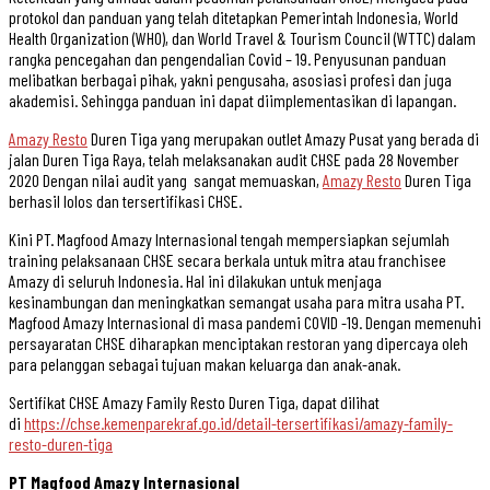
protokol dan panduan yang telah ditetapkan Pemerintah Indonesia, World
Health Organization (WHO), dan World Travel & Tourism Council (WTTC) dalam
rangka pencegahan dan pengendalian Covid – 19. Penyusunan panduan
melibatkan berbagai pihak, yakni pengusaha, asosiasi profesi dan juga
akademisi. Sehingga panduan ini dapat diimplementasikan di lapangan.
Amazy Resto
Duren Tiga yang merupakan outlet Amazy Pusat yang berada di
jalan Duren Tiga Raya, telah melaksanakan audit CHSE pada 28 November
2020 Dengan nilai audit yang sangat memuaskan,
Amazy Resto
Duren Tiga
berhasil lolos dan tersertifikasi CHSE.
Kini PT. Magfood Amazy Internasional tengah mempersiapkan sejumlah
training pelaksanaan CHSE secara berkala untuk mitra atau franchisee
Amazy di seluruh Indonesia. Hal ini dilakukan untuk menjaga
kesinambungan dan meningkatkan semangat usaha para mitra usaha PT.
Magfood Amazy Internasional di masa pandemi COVID -19. Dengan memenuhi
persayaratan CHSE diharapkan menciptakan restoran yang dipercaya oleh
para pelanggan sebagai tujuan makan keluarga dan anak-anak.
Sertifikat CHSE Amazy Family Resto Duren Tiga, dapat dilihat
di
https://chse.kemenparekraf.go.id/detail-tersertifikasi/amazy-family-
resto-duren-tiga
PT Magfood Amazy Internasional