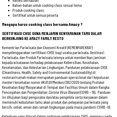
Games berhadiah
Bahan-bahan untuk cooking class sesuai tema
Produk cooking class
Sertifikat untuk semua peserta
Mengapa harus cooking class bersama Amazy ?
SERTIFIKASI CHSE GUNA MENJAMIN KENYAMANAN TAMU DALAM
BERKUNJUNG KE AMAZY FAMILY RESTO
Kementrian Pariwisata dan Ekonomi Kreatif (KEMENPAREKRAF)
menyelenggarakan sertifikasi CHSE bagi usaha pariwisata, Destinasi
Pariwisata, dan Produk Pariwisata lainnya untuk memberikan jaminan
kepada wisatawan terhadap pelaksanaan Kebersihan, Kesehatan,
Keselamatan, dan Kelestarian Lingkungan. Pandunan pelaksanaan CHSE
(Cleanliness, Health, Safety and Environmental Sustainability) di
restoran/rumah makan merupakan panduan operasional dari keputusan
menteri kesehatan nomor HK.01.01/Menkes/382/2020 tentang Protokol
Kesehatan Bagi Masyarakat di Tempat dan Fasilitas Umum dalam Rangka
Pencegahan dan Pengendalian
Corona Virus Disease
(COVID – 19). Panduan
ini ditujukan bagi pengusaha dan/atau pengelola serta karyawan dalam
memenuhi kebutuhan tamu akan produk dan pelayanan pariwisata yang
bersih, sehat, aman dan ramah lingkungan pada masa pandemi COVID -19.
Ketentuan yang dimuat dalam pedoman pelaksanaan CHSE, mengacu pada