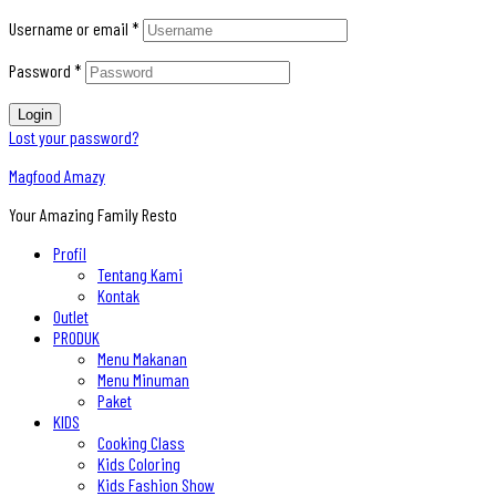
Username or email
*
Password
*
Login
Lost your password?
Magfood Amazy
Your Amazing Family Resto
Profil
Tentang Kami
Kontak
Outlet
PRODUK
Menu Makanan
Menu Minuman
Paket
KIDS
Cooking Class
Kids Coloring
Kids Fashion Show