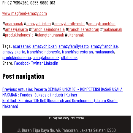
Ph 021 79194260, 0855-9880-013
www.magfood-amazy.com
#
acaraanak
#
amazychicken
#
amazyfamilyresto
#
amazyfranchise
#
amazyjakarta
#
franchiseindonesia
#
franchiserestoran
#
makananak
#
produkindonesia
#
ulangtahunanak
#
ultahanak
Tags:
acaraanak
,
amazychicken
,
amazyfamilyresto
,
amazyfranchise
,
amazyjakarta
,
franchiseindonesia
,
franchiserestoran
,
makananak
,
produkindonesia
,
ulangtahunanak
,
ultahanak
Share:
Facebook
Twitter
Linkedin
Post navigation
Previous
Antusias Peserta SEMINAR UMKM 101 – KOMPETENSI DASAR USAHA
MAKANAN : Fondasi Sukses di Industri Kuliner
Next
Ikuti Seminar 101: RnD (Research and Development) dalam Bisnis
Makanan!
PT MagFood Amazy Internasional
Jl. Duren Tiga Raya No. 46, Pancoran, Jakarta Selatan 12760