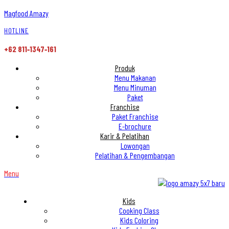
Magfood Amazy
HOTLINE
+62 811‑1347‑161
Produk
Menu Makanan
Menu Minuman
Paket
Franchise
Paket Franchise
E-brochure
Karir & Pelatihan
Lowongan
Pelatihan & Pengembangan
Menu
Kids
Cooking Class
Kids Coloring