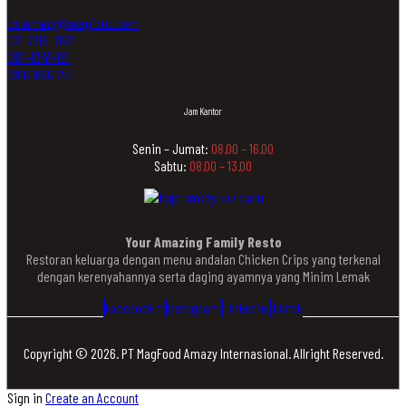
cs.amazy@magfood.com
021-7919-3162
0811-1347-161
0816-866-251
Jam Kantor
Senin – Jumat:
08.00 – 16.00
Sabtu:
08.00 – 13.00
Your Amazing Family Resto
Restoran keluarga dengan menu andalan Chicken Crips yang terkenal
dengan kerenyahannya serta daging ayamnya yang Minim Lemak
Facebook-f
Instagram
Linkedin
Tiktok
Copyright © 2026. PT MagFood Amazy Internasional. Allright Reserved.
Sign in
Create an Account