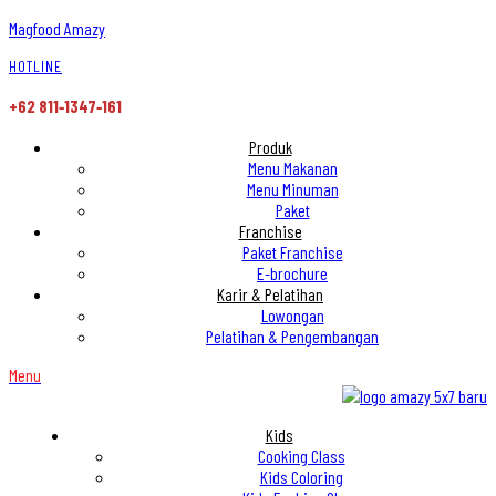
Magfood Amazy
HOTLINE
+62 811‑1347‑161
Produk
Menu Makanan
Menu Minuman
Paket
Franchise
Paket Franchise
E-brochure
Karir & Pelatihan
Lowongan
Pelatihan & Pengembangan
Menu
Kids
Cooking Class
Kids Coloring