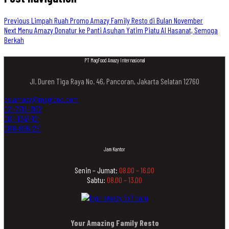
Previous
Limpah Ruah Promo Amazy Family Resto di Bulan November
Next
Menu Amazy Donatur ke Panti Asuhan Yatim Piatu Al Hasanat, Semoga
Berkah
PT MagFood Amazy Internasional
Jl. Duren Tiga Raya No. 46, Pancoran, Jakarta Selatan 12760
cs.amazy@magfood.com
021-7919-3162
0811-1347-161
0816-866-251
Jam Kantor
Senin – Jumat:
08.00 – 16.00
Sabtu:
08.00 – 13.00
Your Amazing Family Resto