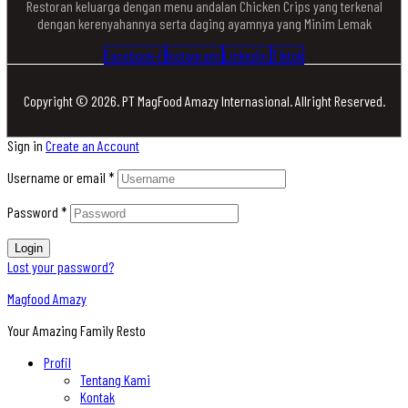
Restoran keluarga dengan menu andalan Chicken Crips yang terkenal
dengan kerenyahannya serta daging ayamnya yang Minim Lemak
Facebook-f
Instagram
Linkedin
Tiktok
Copyright © 2026. PT MagFood Amazy Internasional. Allright Reserved.
Sign in
Create an Account
Username or email
*
Password
*
Login
Lost your password?
Magfood Amazy
Your Amazing Family Resto
Profil
Tentang Kami
Kontak