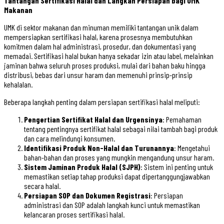
Tantangan Sertifikasi Halal dan Langkah Persiapan bagi UMK
Makanan
UMK di sektor makanan dan minuman memiliki tantangan unik dalam
mempersiapkan sertifikasi halal, karena prosesnya membutuhkan
komitmen dalam hal administrasi, prosedur, dan dokumentasi yang
memadai. Sertifikasi halal bukan hanya sekadar izin atau label, melainkan
jaminan bahwa seluruh proses produksi, mulai dari bahan baku hingga
distribusi, bebas dari unsur haram dan memenuhi prinsip-prinsip
kehalalan.
Beberapa langkah penting dalam persiapan sertifikasi halal meliputi:
Pengertian Sertifikat Halal dan Urgensinya
: Pemahaman
tentang pentingnya sertifikat halal sebagai nilai tambah bagi produk
dan cara melindungi konsumen.
Identifikasi Produk Non-Halal dan Turunannya
: Mengetahui
bahan-bahan dan proses yang mungkin mengandung unsur haram.
Sistem Jaminan Produk Halal (SJPH)
: Sistem ini penting untuk
memastikan setiap tahap produksi dapat dipertanggungjawabkan
secara halal.
Persiapan SOP dan Dokumen Registrasi
: Persiapan
administrasi dan SOP adalah langkah kunci untuk memastikan
kelancaran proses sertifikasi halal.