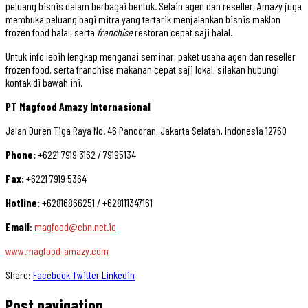
peluang bisnis dalam berbagai bentuk. Selain agen dan reseller, Amazy juga
membuka peluang bagi mitra yang tertarik menjalankan bisnis maklon
frozen food halal, serta
franchise
restoran cepat saji halal.
Untuk info lebih lengkap menganai seminar, paket usaha agen dan reseller
frozen food, serta franchise makanan cepat saji lokal, silakan hubungi
kontak di bawah ini.
PT Magfood Amazy Internasional
Jalan Duren Tiga Raya No. 46 Pancoran, Jakarta Selatan, Indonesia 12760
Phone:
+6221 7919 3162 / 79195134
Fax:
+6221 7919 5364
Hotline:
+62816866251 / +628111347161
Email
:
magfood@cbn.net.id
www.magfood-amazy.com
Share:
Facebook
Twitter
Linkedin
Post navigation