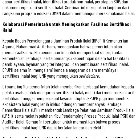
dasar sertifikasi halal, identifikasi produk non-halal, persiapan SOP, dan
dokumen registrasi sertifikat halal. Seminar ini merupakan lanjutan dari
rangkaian program edukasi UMKM dalam membangun merek makanan halal.
Kolaborasi Pemerintah untuk Meningkatkan Fasilitas Sertifikasi
Halal
Kepala Badan Penyelenggara Jaminan Produk Halal (BPJPH) Kementerian
Agama, Muhammad Aqil Irham, menegaskan bahwa pemerintah akan
memanfaatkan waktu penundaan ini untuk memperkuat sinergi antar
kementerian, lembaga, serta pemangku kepentingan dalam hal fasilitasi
pembiayaan, layanan yang terintegrasi, dan pembinaan sertifikasi halal.
BPJPH selama ini mengalami kendala anggaran dalam membiayai
sertifikasi halal bagi UMK yang mengajukan
self declare
.
Di samping itu, pemerintah telah memberikan berbagai kemudahan kepada
pelaku usaha untuk mengurus sertifikasi halal, mulai dari menurunkan tarif
sertifikasi hingga mempercepat layanan digital. BPJPH juga membentuk
ekosistem halal yang lebih inklusif dengan memperbanyak Lembaga
Pemeriksa Halal (LPH), membentuk Lembaga Pelatihan Jaminan Produk Halal
(LP3H), serta melatih puluhan ribu Pendamping Proses Produk Halal (P3H) dan
Auditor Halal. Semua ini bertujuan untuk memastikan bahwa proses
sertifikasi halal bagi UMK dapat berjalan lancar dan efektif.