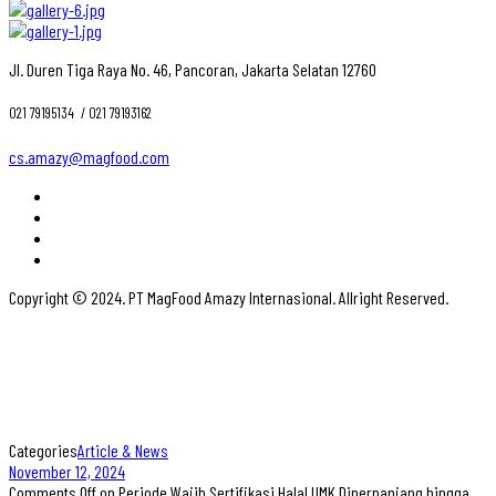
Jl. Duren Tiga Raya No. 46, Pancoran, Jakarta Selatan 12760
021 79195134 ‎ / 021 79193162
cs.amazy@magfood.com
Copyright © 2024. PT MagFood Amazy Internasional. Allright Reserved.
Categories
Article & News
November 12, 2024
Comments Off
on Periode Wajib Sertifikasi Halal UMK Diperpanjang hingga