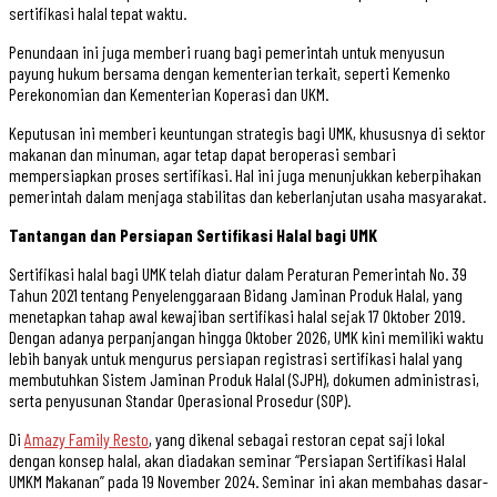
sertifikasi halal tepat waktu.
Penundaan ini juga memberi ruang bagi pemerintah untuk menyusun
payung hukum bersama dengan kementerian terkait, seperti Kemenko
Perekonomian dan Kementerian Koperasi dan UKM.
Keputusan ini memberi keuntungan strategis bagi UMK, khususnya di sektor
makanan dan minuman, agar tetap dapat beroperasi sembari
mempersiapkan proses sertifikasi. Hal ini juga menunjukkan keberpihakan
pemerintah dalam menjaga stabilitas dan keberlanjutan usaha masyarakat.
Tantangan dan Persiapan Sertifikasi Halal bagi UMK
Sertifikasi halal bagi UMK telah diatur dalam Peraturan Pemerintah No. 39
Tahun 2021 tentang Penyelenggaraan Bidang Jaminan Produk Halal, yang
menetapkan tahap awal kewajiban sertifikasi halal sejak 17 Oktober 2019.
Dengan adanya perpanjangan hingga Oktober 2026, UMK kini memiliki waktu
lebih banyak untuk mengurus persiapan registrasi sertifikasi halal yang
membutuhkan Sistem Jaminan Produk Halal (SJPH), dokumen administrasi,
serta penyusunan Standar Operasional Prosedur (SOP).
Di
Amazy Family Resto
, yang dikenal sebagai restoran cepat saji lokal
dengan konsep halal, akan diadakan seminar “Persiapan Sertifikasi Halal
UMKM Makanan” pada 19 November 2024. Seminar ini akan membahas dasar-