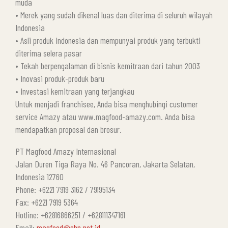
muda
• Merek yang sudah dikenal luas dan diterima di seluruh wilayah
Indonesia
• Asli produk Indonesia dan mempunyai produk yang terbukti
diterima selera pasar
• Tekah berpengalaman di bisnis kemitraan dari tahun 2003
• Inovasi produk-produk baru
• Investasi kemitraan yang terjangkau
Untuk menjadi franchisee, Anda bisa menghubingi customer
service Amazy atau www.magfood-amazy.com. Anda bisa
mendapatkan proposal dan brosur.
PT Magfood Amazy Internasional
Jalan Duren Tiga Raya No. 46 Pancoran, Jakarta Selatan,
Indonesia 12760
Phone: +6221 7919 3162 / 79195134
Fax: +6221 7919 5364
Hotline: +62816866251 / +628111347161
Email:
magfood@cbn.net.id