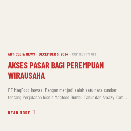
CATEGORIES
ON
ARTICLE & NEWS
DECEMBER 5, 2024
COMMENTS OFF
AKSES
AKSES PASAR BAGI PEREMPUAN
PASAR
WIRAUSAHA
BAGI
PEREMPUAN
WIRAUSAHA
PT MagFood Inovasi Pangan menjadi salah satu nara sumber
tentang Perjalanan bisnis Magfood Bumbu Tabur dan Amazy Family
Resto yang dibawakan oleh Yanty Melianty (Founder dan Director
PT MAGFOOD INOVASI PANGAN). Acara ini diselenggarakan pada
READ MORE
hari Sabtu 30 November 2024 di Cibubur, Bogor oleh Weconnect
International. Weconnect adalah sebuah organisasi nirlaba yang