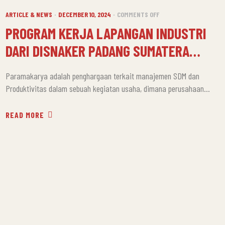
CATEGORIES
ON
ARTICLE & NEWS
DECEMBER 10, 2024
COMMENTS OFF
PROGRAM
PROGRAM KERJA LAPANGAN INDUSTRI
KERJA
DARI DISNAKER PADANG SUMATERA
LAPANGAN
INDUSTRI
BARAT
DARI
Paramakarya adalah penghargaan terkait manajemen SDM dan
DISNAKER
Produktivitas dalam sebuah kegiatan usaha, dimana perusahaan
PADANG
dilakukan berbagai pengukuran atas kinerja kerja sama team
SUMATERA
dalam mencapai tujuan perusahaan. Sebelum mendapat
READ MORE
BARAT
penghargaan Paramakarya, PT MAGFOOD INOVASI PANGAN
menjalankan seleksi di tingkat provinsi DKI dan meraih
penghargaan Siddakarya di tahun 2021, untuk evaluasi bisnis dan
pertumbuhan 3 tahun terakhir […]