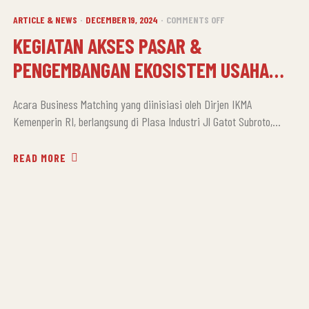
CATEGORIES
ON
ARTICLE & NEWS
DECEMBER 19, 2024
COMMENTS OFF
KEGIATAN
KEGIATAN AKSES PASAR &
AKSES
PENGEMBANGAN EKOSISTEM USAHA
PASAR
&
BERKELANJUTAN
PENGEMBANGAN
Acara Business Matching yang diinisiasi oleh Dirjen IKMA
EKOSISTEM
Kemenperin RI, berlangsung di Plasa Industri Jl Gatot Subroto,
USAHA
Jakarta Pusat pada hari Senin 16 Desember 2024. Acara ini
BERKELANJUTAN
diperuntukan bagi para pemenang IFI (Indonesia Food Innovation)
READ MORE
agar bisa terus memperluas pasar dan mengasah kemampuan
pitching dan memperkenalkan perusahaan untuk bisa menjual
Produk dan Jasa. Hal ini […]