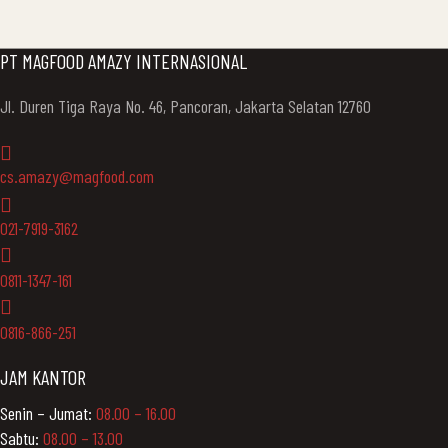
membangun jejaring womenpreneur […]
PT MAGFOOD AMAZY INTERNASIONAL
Jl. Duren Tiga Raya No. 46, Pancoran, Jakarta Selatan 12760
cs.amazy@magfood.com
021-7919-3162
0811-1347-161
0816-866-251
JAM KANTOR
Senin – Jumat:
08.00 – 16.00
Sabtu:
08.00 – 13.00