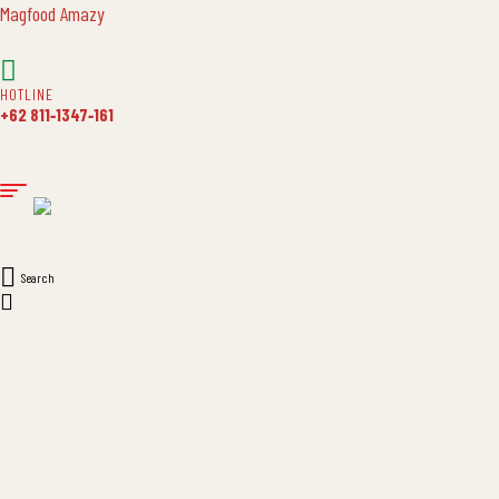
Magfood Amazy
HOTLINE
+62 811‑1347‑161
Search