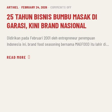
CATEGORIES
ON
ARTIKEL
FEBRUARY 24, 2026
COMMENTS OFF
25
25 TAHUN BISNIS BUMBU MASAK DI
TAHUN
GARASI, KINI BRAND NASIONAL
BISNIS
BUMBU
MASAK
Didirikan pada Februari 2001 oleh entrepreneur perempuan
DI
Indonesia ini, brand food seasoning bernama MAGFOOD itu lahir di
GARASI,
garasi rumah yang juga difungsikan sebagai ruang pelatihan.
KINI
Dengan menyewa paviliun untuk pabrik, gudang, dan laboratorium
READ MORE
BRAND
R&D, usaha tersebut berkembang secara bertahap. Dari garasi
NASIONAL
rumah yang sederhana, lahir sebuah visi besar, yakni membangun
ekosistem wirausaha berbasis bumbu masak […]