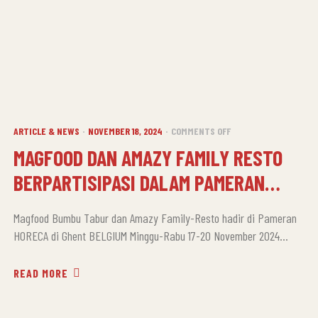
CATEGORIES
ON
ARTICLE & NEWS
NOVEMBER 18, 2024
COMMENTS OFF
MAGFOOD
MAGFOOD DAN AMAZY FAMILY RESTO
DAN
BERPARTISIPASI DALAM PAMERAN
AMAZY
FAMILY
HORECA TERBESAR UNI EROPA DI
RESTO
Magfood Bumbu Tabur dan Amazy Family-Resto hadir di Pameran
BELGIUM
BERPARTISIPASI
HORECA di Ghent BELGIUM Minggu-Rabu 17-20 November 2024
DALAM
bersama Javanero, Javanusa dengan KBRI BELGIA. Pameran ini
PAMERAN
merupakan Pameran terbesar HORECA di Uni Eropa, semoga bisa
READ MORE
HORECA
menemukan mitra yang sesuai untuk Magfood Bumbu Tabur dan
TERBESAR
Amazy Family Resto di pasar global aamiin. Javanusa trading
UNI