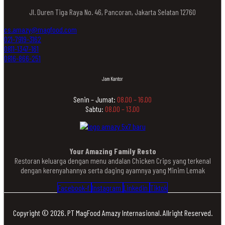
Jl. Duren Tiga Raya No. 46, Pancoran, Jakarta Selatan 12760
cs.amazy@magfood.com
021-7919-3162
0811-1347-161
0816-866-251
Jam Kantor
Senin – Jumat:
08.00 – 16.00
Sabtu:
08.00 – 13.00
Your Amazing Family Resto
Restoran keluarga dengan menu andalan Chicken Crips yang terkenal
dengan kerenyahannya serta daging ayamnya yang Minim Lemak
Facebook-f
Instagram
Linkedin
Tiktok
Copyright © 2026. PT MagFood Amazy Internasional. Allright Reserved.