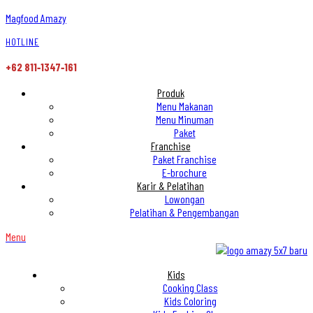
Magfood Amazy
HOTLINE
+62 811‑1347‑161
Produk
Menu Makanan
Menu Minuman
Paket
Franchise
Paket Franchise
E-brochure
Karir & Pelatihan
Lowongan
Pelatihan & Pengembangan
Menu
Kids
Cooking Class
Kids Coloring