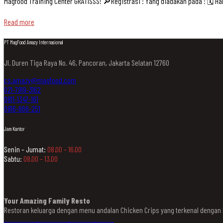
Magfood Training Center GRATISSS! 🔎Registrasi : Yang diadakan pada : 🗓 Har
Read more
PT MagFood Amazy Internasional
Jl. Duren Tiga Raya No. 46, Pancoran, Jakarta Selatan 12760
cs.amazy@magfood.com
021-7919-3162
0811-1347-161
0816-866-251
Jam Kantor
Senin – Jumat:
08.00 – 16.00
Sabtu:
08.00 – 13.00
Your Amazing Family Resto
Restoran keluarga dengan menu andalan Chicken Crips yang terkenal denga