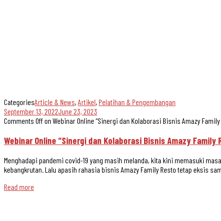
Categories
Article & News
,
Artikel
,
Pelatihan & Pengembangan
September 13, 2022
June 23, 2023
Comments Off
on Webinar Online “Sinergi dan Kolaborasi Bisnis Amazy Famil
Webinar Online “Sinergi dan Kolaborasi Bisnis Amazy Famil
Menghadapi pandemi covid-19 yang masih melanda, kita kini memasuki masa n
kebangkrutan. Lalu apasih rahasia bisnis Amazy Family Resto tetap eksis samp
Read more