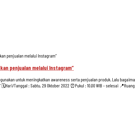
kan penjualan melalui Instagram”
tkan penjualan melalui Instagram”
digunakan untuk meningkatkan awareness serta penjualan produk. Lalu bagaiman
 🗓️Hari/Tanggal : Sabtu, 29 Oktober 2022 ⏰Pukul : 10.00 WIB – selesai 📍Ruan