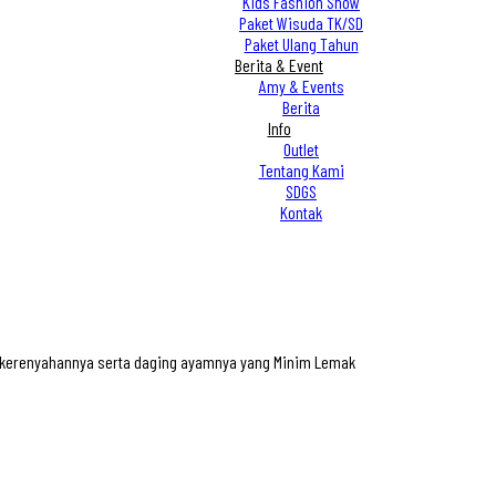
Kids Fashion Show
Paket Wisuda TK/SD
Paket Ulang Tahun
Berita & Event
Amy & Events
Berita
Info
Outlet
Tentang Kami
SDGS
Kontak
n kerenyahannya serta daging ayamnya yang Minim Lemak