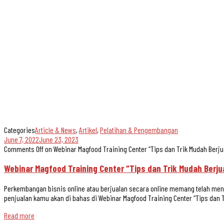
Categories
Article & News
,
Artikel
,
Pelatihan & Pengembangan
June 7, 2022
June 23, 2023
Comments Off
on Webinar Magfood Training Center “Tips dan Trik Mudah Berju
Webinar Magfood Training Center “Tips dan Trik Mudah Berju
Perkembangan bisnis online atau berjualan secara online memang telah men
penjualan kamu akan di bahas di Webinar Magfood Training Center “Tips dan T
Read more