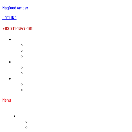
Magfood Amazy
HOTLINE
+62 811‑1347‑161
Menu