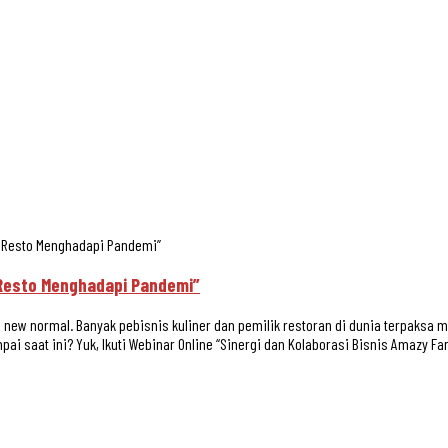
y Resto Menghadapi Pandemi”
y Resto Menghadapi Pandemi”
ew normal. Banyak pebisnis kuliner dan pemilik restoran di dunia terpaksa 
ai saat ini? Yuk, Ikuti Webinar Online “Sinergi dan Kolaborasi Bisnis Amazy Fa