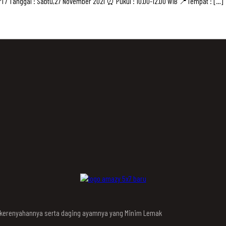
i / Tanggal : Sabtu,27 November 2021 ⏰ Pukul : 10.00-12.00 WIB 📍Tempat : […]
n kerenyahannya serta daging ayamnya yang Minim Lemak