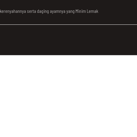
n kerenyahannya serta daging ayamnya yang Minim Lemak