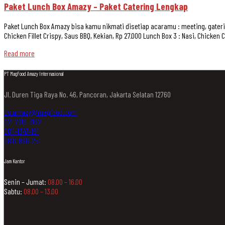
Paket Lunch Box Amazy – Paket Catering Lengkap
Paket Lunch Box Amazy bisa kamu nikmati disetiap acaramu : meeting, gatering
Chicken Fillet Crispy, Saus BBQ, Kekian, Rp 27.000 Lunch Box 3 : Nasi, Chicken 
Read more
PT MagFood Amazy Internasional
Jl. Duren Tiga Raya No. 46, Pancoran, Jakarta Selatan 12760
cs.amazy@magfood.com
021-7919-3162
0811-1347-161
0816-866-251
Jam Kantor
Senin – Jumat:
08.00 – 16.00
Sabtu:
08.00 – 13.00