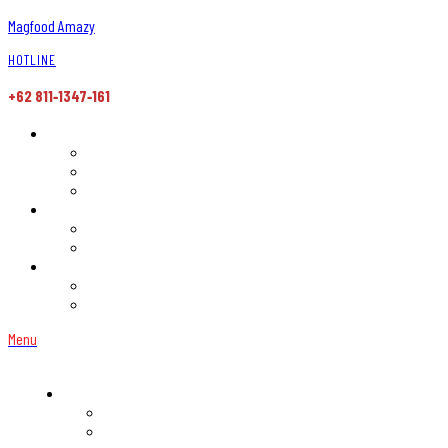
Magfood Amazy
HOTLINE
+62 811‑1347‑161
Menu