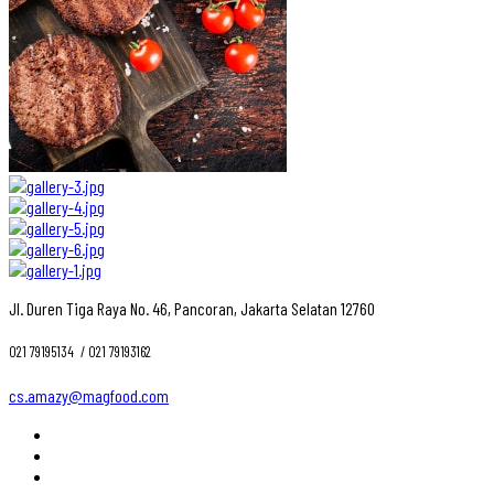
Jl. Duren Tiga Raya No. 46, Pancoran, Jakarta Selatan 12760
021 79195134 ‎ / 021 79193162
cs.amazy@magfood.com