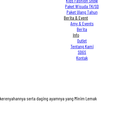
Kids Fashion Show
Paket Wisuda TK/SD
Paket Ulang Tahun
Berita & Event
Amy & Events
Berita
Info
Outlet
Tentang Kami
SDGS
Kontak
n kerenyahannya serta daging ayamnya yang Minim Lemak