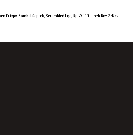
en Crispy, Sambal Geprek, Scrambled Egg, Rp 27.000 Lunch Box 2 :Nasi ,