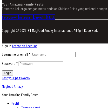
Your Amazing Family Resto
Restoran keluarga dengan menu andalan Chicken Crips yang terkenal denga
Facebook-f
Instagram
Linkedin
Tiktok
Copyright © 2026. PT MagFood Amazy Internasional. Allright Reserved.
Sign in
Create an Account
Username or email
*
Password
*
Login
Lost your password?
Magfood Amazy
Your Amazing Family Resto
Profil
Tentang Kami