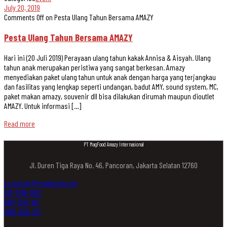
July 20, 2019
Comments Off
on Pesta Ulang Tahun Bersama AMAZY
Pesta Ulang Tahun Bersama AMAZY
Hari ini (20 Juli 2019) Perayaan ulang tahun kakak Annisa & Aisyah. Ulang
tahun anak merupakan peristiwa yang sangat berkesan. Amazy
menyediakan paket ulang tahun untuk anak dengan harga yang terjangkau
dan fasilitas yang lengkap seperti undangan, badut AMY, sound system, MC,
paket makan amazy, souvenir dll bisa dilakukan dirumah maupun dioutlet
AMAZY. Untuk informasi […]
Read more
PT MagFood Amazy Internasional
Jl. Duren Tiga Raya No. 46, Pancoran, Jakarta Selatan 12760
cs.amazy@magfood.com
021-7919-3162
0811-1347-161
0816-866-251