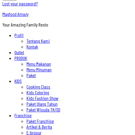
Lost your password?
Magfood Amazy
Your Amazing Family Resto
Profil
Tentang Kami
Kontak
Outlet
PRODUK
Menu Makanan
Menu Minuman
Paket
KIDS
Cooking Class
Kids Coloring
Kids Fashion Show
Paket Ulang Tahun
Paket Wisuda TK/SD
Franchise
Paket Franchise
Artikel & Berita
E-brosur