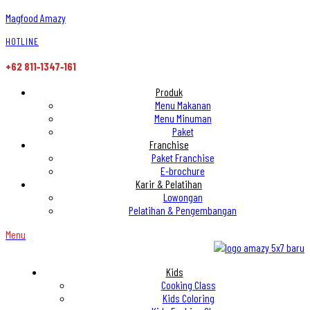
Magfood Amazy
HOTLINE
+62 811‑1347‑161
Produk
Menu Makanan
Menu Minuman
Paket
Franchise
Paket Franchise
E-brochure
Karir & Pelatihan
Lowongan
Pelatihan & Pengembangan
Menu
Kids
Cooking Class
Kids Coloring