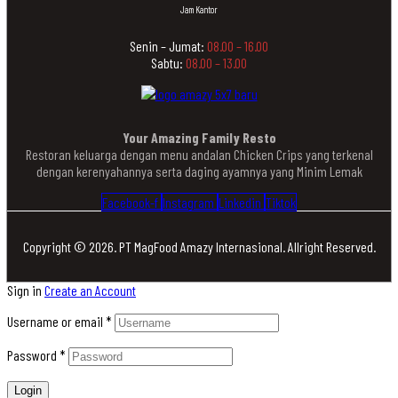
Jam Kantor
Senin – Jumat:
08.00 – 16.00
Sabtu:
08.00 – 13.00
Your Amazing Family Resto
Restoran keluarga dengan menu andalan Chicken Crips yang terkenal
dengan kerenyahannya serta daging ayamnya yang Minim Lemak
Facebook-f
Instagram
Linkedin
Tiktok
Copyright © 2026. PT MagFood Amazy Internasional. Allright Reserved.
Sign in
Create an Account
Username or email
*
Password
*
Login