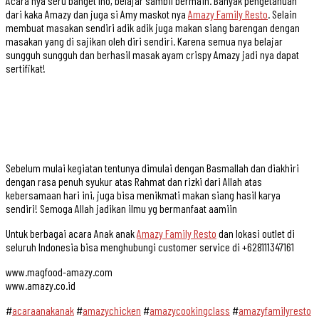
Acara nya seru banget lho, belajar sambil bermain. Banyak pengetahuan
dari kaka Amazy dan juga si Amy maskot nya
Amazy Family Resto
. Selain
membuat masakan sendiri adik adik juga makan siang barengan dengan
masakan yang di sajikan oleh diri sendiri. Karena semua nya belajar
sungguh sungguh dan berhasil masak ayam crispy Amazy jadi nya dapat
sertifikat!
Sebelum mulai kegiatan tentunya dimulai dengan Basmallah dan diakhiri
dengan rasa penuh syukur atas Rahmat dan rizki dari Allah atas
kebersamaan hari ini, juga bisa menikmati makan siang hasil karya
sendiri! Semoga Allah jadikan ilmu yg bermanfaat aamiin
Untuk berbagai acara Anak anak
Amazy Family Resto
dan lokasi outlet di
seluruh Indonesia bisa menghubungi customer service di +628111347161
www.magfood-amazy.com
www.amazy.co.id
#
acaraanakanak
#
amazychicken
#
amazycookingclass
#
amazyfamilyresto