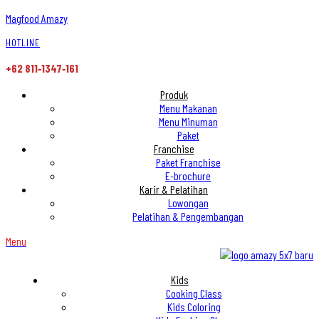
Magfood Amazy
HOTLINE
+62 811‑1347‑161
Produk
Menu Makanan
Menu Minuman
Paket
Franchise
Paket Franchise
E-brochure
Karir & Pelatihan
Lowongan
Pelatihan & Pengembangan
Menu
Kids
Cooking Class
Kids Coloring