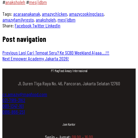
#
anaksholeh
#
mesjidbm
Tags:
acaraanakanak
,
amazychicken
,
amazycookingclass
,
amazyfamilyresto
,
anaksholeh
,
mesjidbm
Share:
Facebook
Twitter
Linkedin
Post navigation
Previous
Lagi Cari Tempat Seru? Ke SCBD Weekland Ajaaa….!!!
Next
Empower Academy Jakarta 2026!
PT MagFood Amazy Internasional
Jl. Duren Tiga Raya No. 46, Pancoran, Jakarta Selatan 12760
cs.amazy@magfood.com
021-7919-3162
0811-1347-161
0816-866-251
Jam Kantor
Senin – Jumat:
08.00 – 16.00