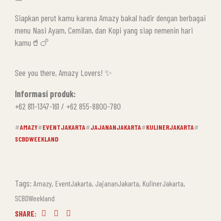
Siapkan perut kamu karena Amazy bakal hadir dengan berbagai
menu Nasi Ayam, Cemilan, dan Kopi yang siap nemenin hari
kamu🥤🍗
See you there, Amazy Lovers! ✨
Informasi produk:
+62 811-1347-161 / +62 855-8800-780
#
AMAZY
#
EVENTJAKARTA
#
JAJANANJAKARTA
#
KULINERJAKARTA
#
SCBDWEEKLAND
Tags:
,
,
,
,
Amazy
EventJakarta
JajananJakarta
KulinerJakarta
SCBDWeekland
SHARE:
Facebook
Twitter
Linkedin