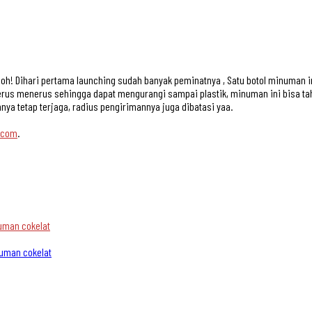
h! Dihari pertama launching sudah banyak peminatnya , Satu botol minuman ini
rus menerus sehingga dapat mengurangi sampai plastik, minuman ini bisa tahan
nya tetap terjaga, radius pengirimannya juga dibatasi yaa.
.com
.
uman cokelat
uman cokelat