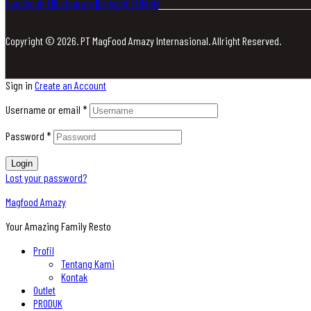
Facebook-f
Instagram
Linkedin
Tiktok
Copyright © 2026. PT MagFood Amazy Internasional. Allright Reserved.
Sign in
Create an Account
Username or email
*
Password
*
Login
Lost your password?
Magfood Amazy
Your Amazing Family Resto
Profil
Tentang Kami
Kontak
Outlet
PRODUK