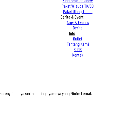
Kids Fashion Show
Paket Wisuda TK/SD
Paket Ulang Tahun
Berita & Event
Amy & Events
Berita
Info
Outlet
Tentang Kami
SDGS
Kontak
n kerenyahannya serta daging ayamnya yang Minim Lemak