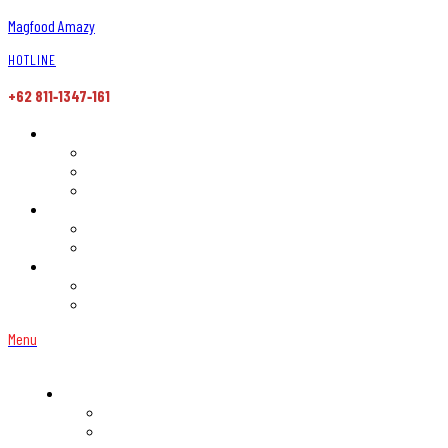
Magfood Amazy
HOTLINE
+62 811‑1347‑161
Menu