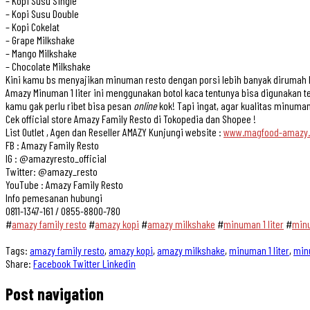
– Kopi Susu Single
– Kopi Susu Double
– Kopi Cokelat
– Grape Milkshake
– Mango Milkshake
– Chocolate Milkshake
Kini kamu bs menyajikan minuman resto dengan porsi lebih banyak dirumah lo
Amazy Minuman 1 liter ini menggunakan botol kaca tentunya bisa digunakan te
kamu gak perlu ribet bisa pesan
online
kok! Tapi ingat, agar kualitas minuman
Cek official store Amazy Family Resto di Tokopedia dan Shopee !
List Outlet , Agen dan Reseller AMAZY Kunjungi website :
www.magfood-amazy
FB : Amazy Family Resto
IG : @amazyresto_official
Twitter: @amazy_resto
YouTube : Amazy Family Resto
Info pemesanan hubungi
0811-1347-161 / 0855-8800-780
#
amazy family resto
#
amazy kopi
#
amazy milkshake
#
minuman 1 liter
#
min
Tags:
amazy family resto
,
amazy kopi
,
amazy milkshake
,
minuman 1 liter
,
min
Share:
Facebook
Twitter
Linkedin
Post navigation