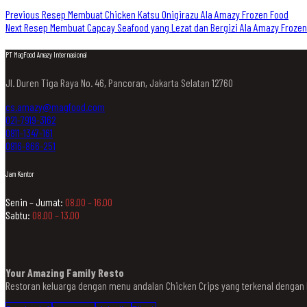
Previous
Resep Membuat Chicken Katsu Onigirazu Ala Amazy Frozen Food
Next
Resep Membuat Capcay Seafood yang Lezat dan Bergizi Ala Amazy Frozen
PT MagFood Amazy Internasional
Jl. Duren Tiga Raya No. 46, Pancoran, Jakarta Selatan 12760
cs.amazy@magfood.com
021-7919-3162
0811-1347-161
0816-866-251
Jam Kantor
Senin – Jumat:
08.00 – 16.00
Sabtu:
08.00 – 13.00
Your Amazing Family Resto
Restoran keluarga dengan menu andalan Chicken Crips yang terkenal denga