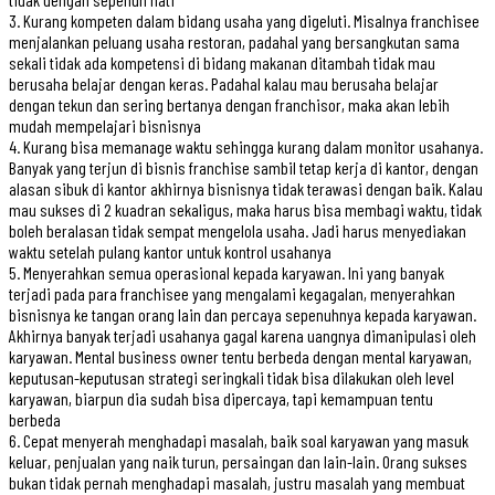
3. Kurang kompeten dalam bidang usaha yang digeluti. Misalnya franchisee
menjalankan peluang usaha restoran, padahal yang bersangkutan sama
sekali tidak ada kompetensi di bidang makanan ditambah tidak mau
berusaha belajar dengan keras. Padahal kalau mau berusaha belajar
dengan tekun dan sering bertanya dengan franchisor, maka akan lebih
mudah mempelajari bisnisnya
4. Kurang bisa memanage waktu sehingga kurang dalam monitor usahanya.
Banyak yang terjun di bisnis franchise sambil tetap kerja di kantor, dengan
alasan sibuk di kantor akhirnya bisnisnya tidak terawasi dengan baik. Kalau
mau sukses di 2 kuadran sekaligus, maka harus bisa membagi waktu, tidak
boleh beralasan tidak sempat mengelola usaha. Jadi harus menyediakan
waktu setelah pulang kantor untuk kontrol usahanya
5. Menyerahkan semua operasional kepada karyawan. Ini yang banyak
terjadi pada para franchisee yang mengalami kegagalan, menyerahkan
bisnisnya ke tangan orang lain dan percaya sepenuhnya kepada karyawan.
Akhirnya banyak terjadi usahanya gagal karena uangnya dimanipulasi oleh
karyawan. Mental business owner tentu berbeda dengan mental karyawan,
keputusan-keputusan strategi seringkali tidak bisa dilakukan oleh level
karyawan, biarpun dia sudah bisa dipercaya, tapi kemampuan tentu
berbeda
6. Cepat menyerah menghadapi masalah, baik soal karyawan yang masuk
keluar, penjualan yang naik turun, persaingan dan lain-lain. Orang sukses
bukan tidak pernah menghadapi masalah, justru masalah yang membuat