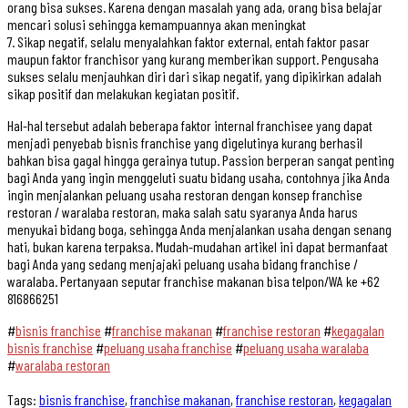
orang bisa sukses. Karena dengan masalah yang ada, orang bisa belajar
mencari solusi sehingga kemampuannya akan meningkat
7. Sikap negatif, selalu menyalahkan faktor external, entah faktor pasar
maupun faktor franchisor yang kurang memberikan support. Pengusaha
sukses selalu menjauhkan diri dari sikap negatif, yang dipikirkan adalah
sikap positif dan melakukan kegiatan positif.
Hal-hal tersebut adalah beberapa faktor internal franchisee yang dapat
menjadi penyebab bisnis franchise yang digelutinya kurang berhasil
bahkan bisa gagal hingga gerainya tutup. Passion berperan sangat penting
bagi Anda yang ingin menggeluti suatu bidang usaha, contohnya jika Anda
ingin menjalankan peluang usaha restoran dengan konsep franchise
restoran / waralaba restoran, maka salah satu syaranya Anda harus
menyukai bidang boga, sehingga Anda menjalankan usaha dengan senang
hati, bukan karena terpaksa. Mudah-mudahan artikel ini dapat bermanfaat
bagi Anda yang sedang menjajaki peluang usaha bidang franchise /
waralaba. Pertanyaan seputar franchise makanan bisa telpon/WA ke +62
816866251
#
bisnis franchise
#
franchise makanan
#
franchise restoran
#
kegagalan
bisnis franchise
#
peluang usaha franchise
#
peluang usaha waralaba
#
waralaba restoran
Tags:
bisnis franchise
,
franchise makanan
,
franchise restoran
,
kegagalan