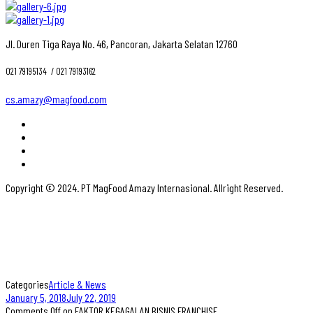
Jl. Duren Tiga Raya No. 46, Pancoran, Jakarta Selatan 12760
021 79195134 ‎ / 021 79193162
cs.amazy@magfood.com
Copyright © 2024. PT MagFood Amazy Internasional. Allright Reserved.
Categories
Article & News
January 5, 2018
July 22, 2019
Comments Off
on FAKTOR KEGAGALAN BISNIS FRANCHISE