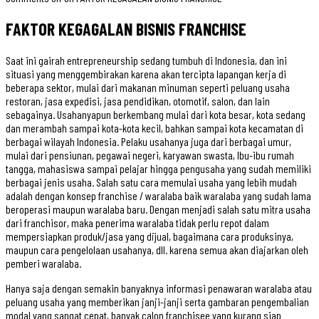
FAKTOR KEGAGALAN BISNIS FRANCHISE
Saat ini gairah entrepreneurship sedang tumbuh di Indonesia, dan ini
situasi yang menggembirakan karena akan tercipta lapangan kerja di
beberapa sektor, mulai dari makanan minuman seperti peluang usaha
restoran, jasa expedisi, jasa pendidikan, otomotif, salon, dan lain
sebagainya. Usahanyapun berkembang mulai dari kota besar, kota sedang
dan merambah sampai kota-kota kecil, bahkan sampai kota kecamatan di
berbagai wilayah Indonesia. Pelaku usahanya juga dari berbagai umur,
mulai dari pensiunan, pegawai negeri, karyawan swasta, Ibu-ibu rumah
tangga, mahasiswa sampai pelajar hingga pengusaha yang sudah memiliki
berbagai jenis usaha. Salah satu cara memulai usaha yang lebih mudah
adalah dengan konsep franchise / waralaba baik waralaba yang sudah lama
beroperasi maupun waralaba baru. Dengan menjadi salah satu mitra usaha
dari franchisor, maka penerima waralaba tidak perlu repot dalam
mempersiapkan produk/jasa yang dijual, bagaimana cara produksinya,
maupun cara pengelolaan usahanya, dll. karena semua akan diajarkan oleh
pemberi waralaba.
Hanya saja dengan semakin banyaknya informasi penawaran waralaba atau
peluang usaha yang memberikan janji-janji serta gambaran pengembalian
modal yang sangat cepat, banyak calon franchisee yang kurang siap