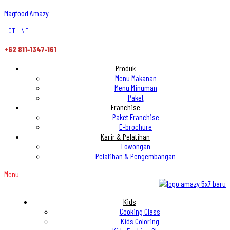
Magfood Amazy
HOTLINE
+62 811‑1347‑161
Produk
Menu Makanan
Menu Minuman
Paket
Franchise
Paket Franchise
E-brochure
Karir & Pelatihan
Lowongan
Pelatihan & Pengembangan
Menu
Kids
Cooking Class
Kids Coloring