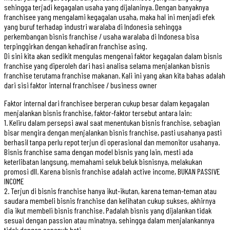
sehingga terjadi kegagalan usaha yang dijalaninya. Dengan banyaknya
franchisee yang mengalami kegagalan usaha, maka hal ini menjadi efek
yang buruf terhadap industri waralaba di Indonesia sehingga
perkembangan bisnis franchise / usaha waralaba di Indonesa bisa
terpinggirkan dengan kehadiran franchise asing.
Di sini kita akan sedikit mengulas mengenai faktor kegagalan dalam bisnis
franchise yang diperoleh dari hasi analisa selama menjalankan bisnis
franchise terutama franchise makanan. Kali ini yang akan kita bahas adalah
dari sisi faktor internal franchisee / business owner
Faktor internal dari franchisee berperan cukup besar dalam kegagalan
menjalankan bisnis franchise, faktor-faktor tersebut antara lain:
1. Keliru dalam persepsi awal saat menentukan bisnis franchise, sebagian
bisar mengira dengan menjalankan bisnis franchise, pasti usahanya pasti
berhasil tanpa perlu repot terjun di operasional dan memonitor usahanya.
Bisnis franchise sama dengan model bisnis yang lain, mesti ada
keterlibatan langsung, memahami seluk beluk bisnisnya, melakukan
promosi dll. Karena bisnis franchise adalah active income, BUKAN PASSIVE
INCOME
2. Terjun di bisnis franchise hanya ikut-ikutan, karena teman-teman atau
saudara membeli bisnis franchise dan kelihatan cukup sukses, akhirnya
dia ikut membeli bisnis franchise. Padalah bisnis yang dijalankan tidak
sesuai dengan passion atau minatnya, sehingga dalam menjalankannya
tidak dengan sepenuh hati