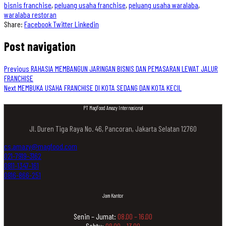
bisnis franchise
,
peluang usaha franchise
,
peluang usaha waralaba
,
waralaba restoran
Share:
Facebook
Twitter
Linkedin
Post navigation
Previous
RAHASIA MEMBANGUN JARINGAN BISNIS DAN PEMASARAN LEWAT JALUR
FRANCHISE
Next
MEMBUKA USAHA FRANCHISE DI KOTA SEDANG DAN KOTA KECIL
PT MagFood Amazy Internasional
Jl. Duren Tiga Raya No. 46, Pancoran, Jakarta Selatan 12760
cs.amazy@magfood.com
021-7919-3162
0811-1347-161
0816-866-251
Jam Kantor
Senin – Jumat:
08.00 – 16.00
Sabtu:
08.00 – 13.00