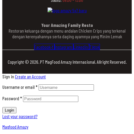
Your Amazing Family Resto
Restoran keluarga dengan menu andalan Chicken Crips yang terkenal
dengan kerenyahannya serta daging ayamnya yang Minim Lemak
Facebook-f
Instagram
Linkedin
Tiktok
Copyright © 2026. PT MagFood Amazy Internasional. Allright Reserved.
Sign in
Create an Account
Username or email
*
Password
*
Login
Lost your password?
Magfood Amazy