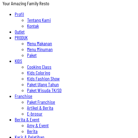
Your Amazing Family Resto
Profil
Tentang Kami
Kontak
Outlet
PRODUK
Menu Makanan
Menu Minuman
Paket
KIDS
Cooking Class
Kids Coloring
Kids Fashion Show
Paket Ulang Tahun
Paket Wisuda TK/SD
Franchise
Paket Franchise
Artikel & Berita
E-brosur
Berita & Event
Amy & Event
Berita
Karir & Pelatihan