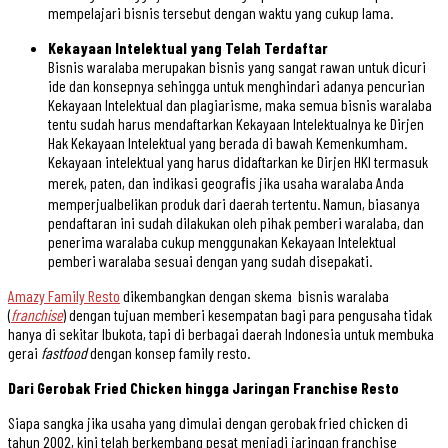
mempelajari bisnis tersebut dengan waktu yang cukup lama.
Kekayaan Intelektual yang Telah Terdaftar
Bisnis waralaba merupakan bisnis yang sangat rawan untuk dicuri
ide dan konsepnya sehingga untuk menghindari adanya pencurian
Kekayaan Intelektual dan plagiarisme, maka semua bisnis waralaba
tentu sudah harus mendaftarkan Kekayaan Intelektualnya ke Dirjen
Hak Kekayaan Intelektual yang berada di bawah Kemenkumham.
Kekayaan intelektual yang harus didaftarkan ke Dirjen HKI termasuk
merek, paten, dan indikasi geograﬁs jika usaha waralaba Anda
memperjualbelikan produk dari daerah tertentu. Namun, biasanya
pendaftaran ini sudah dilakukan oleh pihak pemberi waralaba, dan
penerima waralaba cukup menggunakan Kekayaan Intelektual
pemberi waralaba sesuai dengan yang sudah disepakati.
Amazy Family Resto
dikembangkan dengan skema bisnis waralaba
(
franchise
) dengan tujuan memberi kesempatan bagi para pengusaha tidak
hanya di sekitar Ibukota, tapi di berbagai daerah Indonesia untuk membuka
gerai
fastfood
dengan konsep family resto.
Dari Gerobak Fried Chicken hingga Jaringan Franchise Resto
Siapa sangka jika usaha yang dimulai dengan gerobak fried chicken di
tahun 2002, kini telah berkembang pesat menjadi jaringan franchise