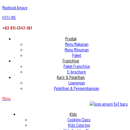
Magfood Amazy
HOTLINE
+62 811‑1347‑161
Produk
Menu Makanan
Menu Minuman
Paket
Franchise
Paket Franchise
E-brochure
Karir & Pelatihan
Lowongan
Pelatihan & Pengembangan
Menu
Kids
Cooking Class
Kids Coloring