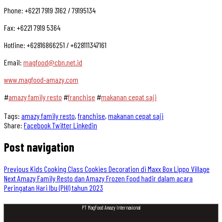
Phone: +6221 7919 3162 / 79195134
Fax: +6221 7919 5364
Hotline: +62816866251 / +628111347161
Email:
magfood@cbn.net.id
www.magfood-amazy.com
#
amazy family resto
#
franchise
#
makanan cepat saji
Tags:
amazy family resto
,
franchise
,
makanan cepat saji
Share:
Facebook
Twitter
Linkedin
Post navigation
Previous
Kids Cooking Class Cookies Decoration di Maxx Box Lippo Village
Next
Amazy Family Resto dan Amazy Frozen Food hadir dalam acara
Peringatan Hari Ibu (PHI) tahun 2023
PT MagFood Amazy Internasional