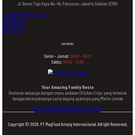
Jl. Duren Tiga Raya No. 46, Pancoran, Jakarta Selatan 12760
cs.amazy@magfood.com
021-7919-3162
0811-1347-161
0816-866-251
Jam Kantor
Senin – Jumat:
08.00 – 16.00
Sabtu:
08.00 – 13.00
Your Amazing Family Resto
Restoran keluarga dengan menu andalan Chicken Crips yang terkenal
dengan kerenyahannya serta daging ayamnya yang Minim Lemak
Facebook-f
Instagram
Linkedin
Tiktok
Copyright © 2026. PT MagFood Amazy Internasional. Allright Reserved.