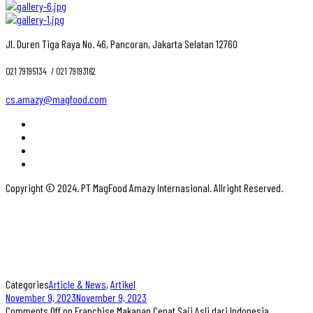
Jl. Duren Tiga Raya No. 46, Pancoran, Jakarta Selatan 12760
021 79195134 ‎ / 021 79193162
cs.amazy@magfood.com
Copyright © 2024. PT MagFood Amazy Internasional. Allright Reserved.
Categories
Article & News
,
Artikel
November 9, 2023
November 9, 2023
Comments Off
on Franchise Makanan Cepat Saji Asli dari Indonesia