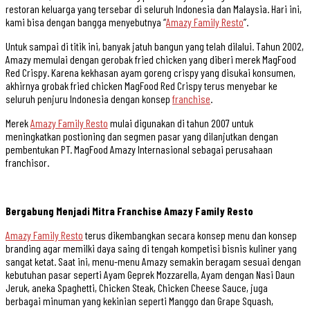
restoran keluarga yang tersebar di seluruh Indonesia dan Malaysia. Hari ini,
kami bisa dengan bangga menyebutnya “
Amazy Family Resto
”.
Untuk sampai di titik ini, banyak jatuh bangun yang telah dilalui. Tahun 2002,
Amazy memulai dengan gerobak fried chicken yang diberi merek MagFood
Red Crispy. Karena kekhasan ayam goreng crispy yang disukai konsumen,
akhirnya grobak fried chicken MagFood Red Crispy terus menyebar ke
seluruh penjuru Indonesia dengan konsep
franchise
.
Merek
Amazy Family Resto
mulai digunakan di tahun 2007 untuk
meningkatkan postioning dan segmen pasar yang dilanjutkan dengan
pembentukan PT. MagFood Amazy Internasional sebagai perusahaan
franchisor.
Bergabung Menjadi Mitra Franchise Amazy Family Resto
Amazy Family Resto
terus dikembangkan secara konsep menu dan konsep
branding agar memilki daya saing di tengah kompetisi bisnis kuliner yang
sangat ketat. Saat ini, menu-menu Amazy semakin beragam sesuai dengan
kebutuhan pasar seperti Ayam Geprek Mozzarella, Ayam dengan Nasi Daun
Jeruk, aneka Spaghetti, Chicken Steak, Chicken Cheese Sauce, juga
berbagai minuman yang kekinian seperti Manggo dan Grape Squash,