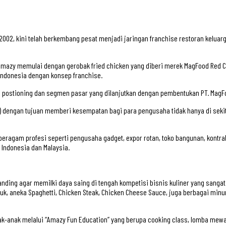
2002, kini telah berkembang pesat menjadi jaringan franchise restoran keluarga
002, Amazy memulai dengan gerobak fried chicken yang diberi merek MagFood Red
 Indonesia dengan konsep franchise.
 postioning dan segmen pasar yang dilanjutkan dengan pembentukan PT. MagF
dengan tujuan memberi kesempatan bagi para pengusaha tidak hanya di sekitar
ri beragam profesi seperti pengusaha gadget, expor rotan, toko bangunan, kon
 Indonesia dan Malaysia.
ding agar memilki daya saing di tengah kompetisi bisnis kuliner yang sanga
k, aneka Spaghetti, Chicken Steak, Chicken Cheese Sauce, juga berbagai minum
-anak melalui “Amazy Fun Education” yang berupa cooking class, lomba mewarna