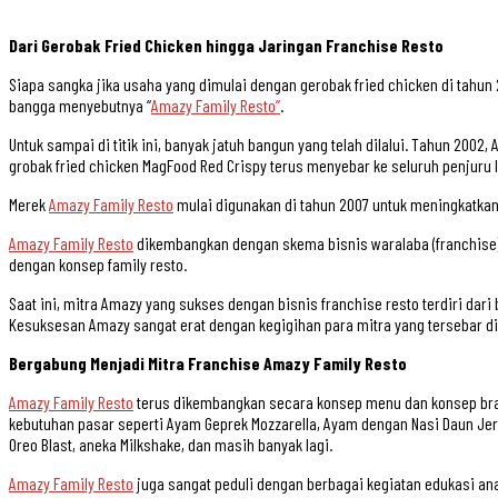
Dari Gerobak Fried Chicken hingga Jaringan Franchise Resto
Siapa sangka jika usaha yang dimulai dengan gerobak fried chicken di tahun 
bangga menyebutnya “
Amazy Family Resto”
.
Untuk sampai di titik ini, banyak jatuh bangun yang telah dilalui. Tahun 2
grobak fried chicken MagFood Red Crispy terus menyebar ke seluruh penjuru
Merek
Amazy Family Resto
mulai digunakan di tahun 2007 untuk meningkatkan
Amazy Family Resto
dikembangkan dengan skema bisnis waralaba (franchise) 
dengan konsep family resto.
Saat ini, mitra Amazy yang sukses dengan bisnis franchise resto terdiri da
Kesuksesan Amazy sangat erat dengan kegigihan para mitra yang tersebar di
Bergabung Menjadi Mitra Franchise Amazy Family Resto
Amazy Family Resto
terus dikembangkan secara konsep menu dan konsep bran
kebutuhan pasar seperti Ayam Geprek Mozzarella, Ayam dengan Nasi Daun Jeru
Oreo Blast, aneka Milkshake, dan masih banyak lagi.
Amazy Family Resto
juga sangat peduli dengan berbagai kegiatan edukasi anak