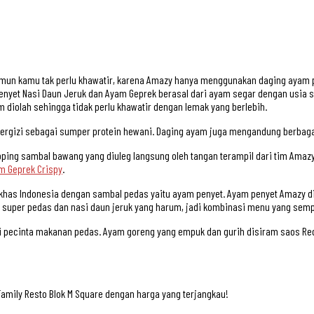
mun kamu tak perlu khawatir, karena Amazy hanya menggunakan daging ayam pi
t Nasi Daun Jeruk dan Ayam Geprek berasal dari ayam segar dengan usia sembe
diolah sehingga tidak perlu khawatir dengan lemak yang berlebih.
bergizi sebagai sumper protein hewani. Daging ayam juga mengandung berbaga
pping sambal bawang yang diuleg langsung oleh tangan terampil dari tim Amaz
m Geprek Crispy
.
khas Indonesia dengan sambal pedas yaitu ayam penyet. Ayam penyet Amazy 
 super pedas dan nasi daun jeruk yang harum, jadi kombinasi menu yang sem
 pecinta makanan pedas. Ayam goreng yang empuk dan gurih disiram saos Re
amily Resto Blok M Square dengan harga yang terjangkau!