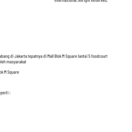
ng di Jakarta tepatnya di Mall Blok M Square lantai 5 foodcourt
 oleh masyarakat
ok M Square
perti :