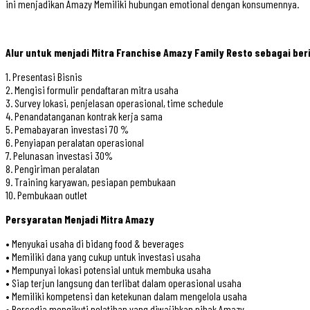
ini menjadikan Amazy Memiliki hubungan emotional dengan konsumennya.
Alur untuk menjadi Mitra Franchise Amazy Family Resto sebagai ber
1. Presentasi Bisnis
2. Mengisi formulir pendaftaran mitra usaha
3. Survey lokasi, penjelasan operasional, time schedule
4. Penandatanganan kontrak kerja sama
5. Pemabayaran investasi 70 %
6. Penyiapan peralatan operasional
7. Pelunasan investasi 30%
8. Pengiriman peralatan
9. Training karyawan, pesiapan pembukaan
10. Pembukaan outlet
Persyaratan Menjadi Mitra Amazy
• Menyukai usaha di bidang food & beverages
• Memiliki dana yang cukup untuk investasi usaha
• Mempunyai lokasi potensial untuk membuka usaha
• Siap terjun langsung dan terlibat dalam operasional usaha
• Memiliki kompetensi dan ketekunan dalam mengelola usaha
• Bersedia mengikuti pelatihan yang diwajibkan pihak Amazy