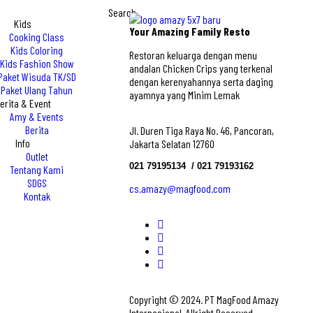
Search
Kids
Your Amazing Family Resto
Cooking Class
Kids Coloring
Restoran keluarga dengan menu
Kids Fashion Show
andalan Chicken Crips yang terkenal
Paket Wisuda TK/SD
dengan kerenyahannya serta daging
Paket Ulang Tahun
ayamnya yang Minim Lemak
erita & Event
Amy & Events
Berita
Jl. Duren Tiga Raya No. 46, Pancoran,
Info
Jakarta Selatan 12760
Outlet
021 79195134 ‎ / 021 79193162
Tentang Kami
SDGS
cs.amazy@magfood.com
Kontak
Copyright © 2024. PT MagFood Amazy
Internasional. Allright Reserved.