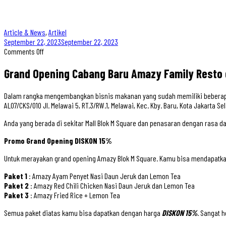
Article & News
,
Artikel
September 22, 2023
September 22, 2023
Comments Off
Grand Opening Cabang Baru Amazy Family Resto d
Dalam rangka mengembangkan bisnis makanan yang sudah memiliki beberapa
AL07/CKS/010 Jl. Melawai 5, RT.3/RW.1, Melawai, Kec. Kby. Baru, Kota Jakarta
Anda yang berada di sekitar Mall Blok M Square dan penasaran dengan rasa
Promo Grand Opening DISKON 15%
Untuk merayakan grand opening Amazy Blok M Square. Kamu bisa mendapatka
Paket 1
: Amazy Ayam Penyet Nasi Daun Jeruk dan Lemon Tea
Paket 2
: Amazy Red Chili Chicken Nasi Daun Jeruk dan Lemon Tea
Paket 3
: Amazy Fried Rice + Lemon Tea
Semua paket diatas kamu bisa dapatkan dengan harga
DISKON 15%
. Sangat 