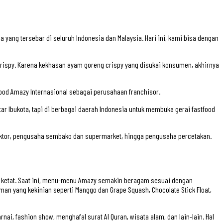
 yang tersebar di seluruh Indonesia dan Malaysia. Hari ini, kami bisa dengan
 Crispy. Karena kekhasan ayam goreng crispy yang disukai konsumen, akhirnya
ood Amazy Internasional sebagai perusahaan franchisor.
 Ibukota, tapi di berbagai daerah Indonesia untuk membuka gerai fastfood
traktor, pengusaha sembako dan supermarket, hingga pengusaha percetakan.
t ketat. Saat ini, menu-menu Amazy semakin beragam sesuai dengan
an yang kekinian seperti Manggo dan Grape Squash, Chocolate Stick Float,
i, fashion show, menghafal surat Al Quran, wisata alam, dan lain-lain. Hal