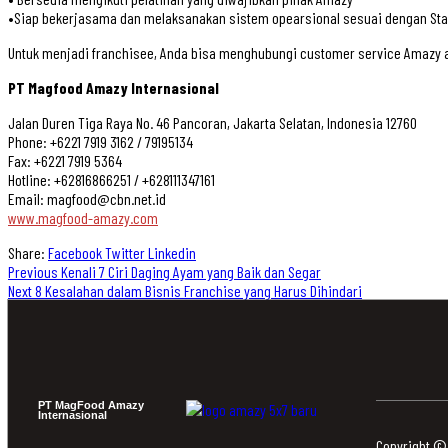
•Siap bekerjasama dan melaksanakan sistem opearsional sesuai dengan Stand
Untuk menjadi franchisee, Anda bisa menghubungi customer service Amazy 
PT Magfood Amazy Internasional
Jalan Duren Tiga Raya No. 46 Pancoran, Jakarta Selatan, Indonesia 12760
Phone: +6221 7919 3162 / 79195134
Fax: +6221 7919 5364
Hotline: +62816866251 / +628111347161
Email: magfood@cbn.net.id
www.magfood-amazy.com
Share:
Facebook
Twitter
Linkedin
Previous
Kenali 7 Ciri Daging Ayam yang Baik dan Segar
Next
8 Kesalahan dalam Bisnis Franchise yang Harus Dihindari
PT MagFood Amazy
Internasional
Copyright ©