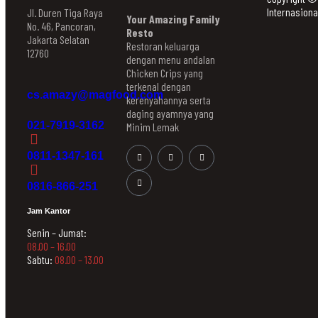
Internasional
Jl. Duren Tiga Raya
Your Amazing Family
No. 46, Pancoran,
Resto
Jakarta Selatan
Restoran keluarga
12760
dengan menu andalan
Chicken Crips yang
terkenal dengan
cs.amazy@magfood.com
kerenyahannya serta
daging ayamnya yang
021-7919-3162
Minim Lemak
0811-1347-161
0816-866-251
Jam Kantor
Senin – Jumat:
08.00 – 16.00
Sabtu:
08.00 – 13.00