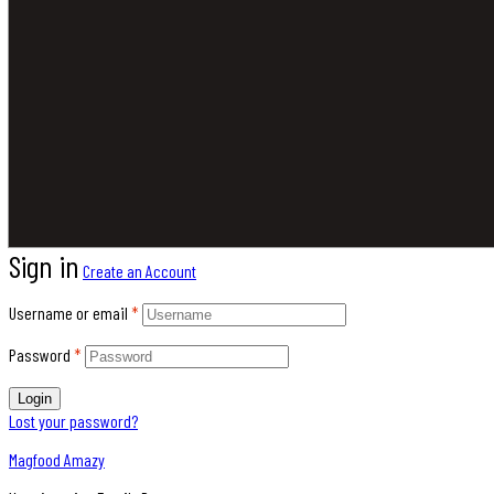
Sign in
Create an Account
Username or email
*
Password
*
Login
Lost your password?
Magfood Amazy