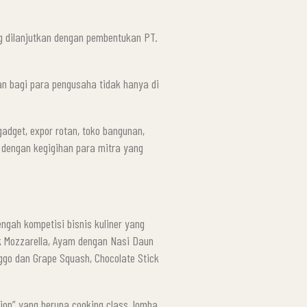
g dilanjutkan dengan pembentukan PT.
n bagi para pengusaha tidak hanya di
gadget, expor rotan, toko bangunan,
dengan kegigihan para mitra yang
gah kompetisi bisnis kuliner yang
k Mozzarella, Ayam dengan Nasi Daun
ggo dan Grape Squash, Chocolate Stick
on” yang berupa cooking class, lomba