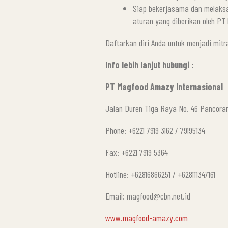
Siap bekerjasama dan melaksa
aturan yang diberikan oleh PT
Daftarkan diri Anda untuk menjadi mit
Info lebih lanjut hubungi :
PT Magfood Amazy Internasional
Jalan Duren Tiga Raya No. 46 Pancoran
Phone: +6221 7919 3162 / 79195134
Fax: +6221 7919 5364
Hotline: +62816866251 / +628111347161
Email: magfood@cbn.net.id
www.magfood-amazy.com