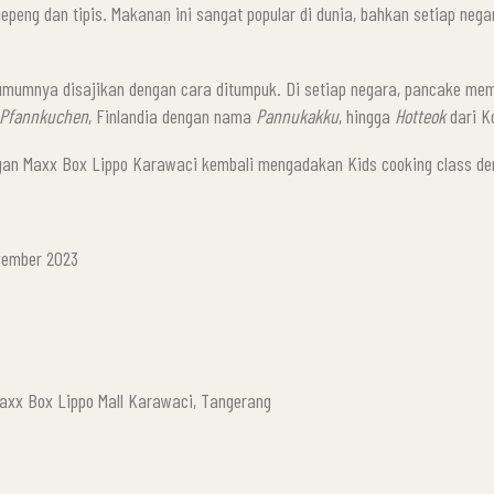
peng dan tipis. Makanan ini sangat popular di dunia, bahkan setiap neg
umumnya disajikan dengan cara ditumpuk. Di setiap negara, pancake mem
Pfannkuchen
, Finlandia dengan nama
Pannukakku
, hingga
Hotteok
dari K
an Maxx Box Lippo Karawaci kembali mengadakan Kids cooking class d
ember 2023
 Lippo Mall Karawaci, Tangerang