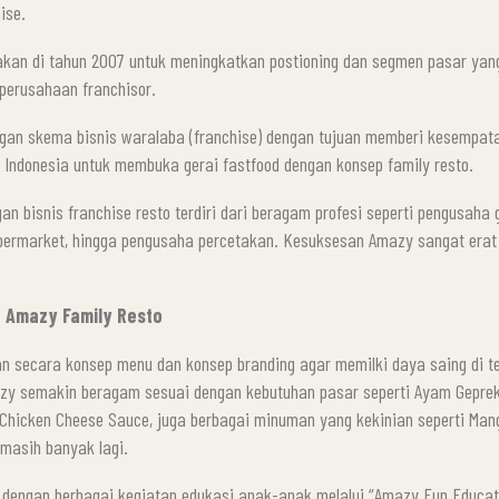
ise.
akan di tahun 2007 untuk meningkatkan postioning dan segmen pasar yan
perusahaan franchisor.
an skema bisnis waralaba (franchise) dengan tujuan memberi kesempata
ah Indonesia untuk membuka gerai fastfood dengan konsep family resto.
n bisnis franchise resto terdiri dari beragam profesi seperti pengusaha 
permarket, hingga pengusaha percetakan. Kesuksesan Amazy sangat erat 
e Amazy Family Resto
 secara konsep menu dan konsep branding agar memilki daya saing di ten
azy semakin beragam sesuai dengan kebutuhan pasar seperti Ayam Gepre
, Chicken Cheese Sauce, juga berbagai minuman yang kekinian seperti Man
 masih banyak lagi.
 dengan berbagai kegiatan edukasi anak-anak melalui “Amazy Fun Educati