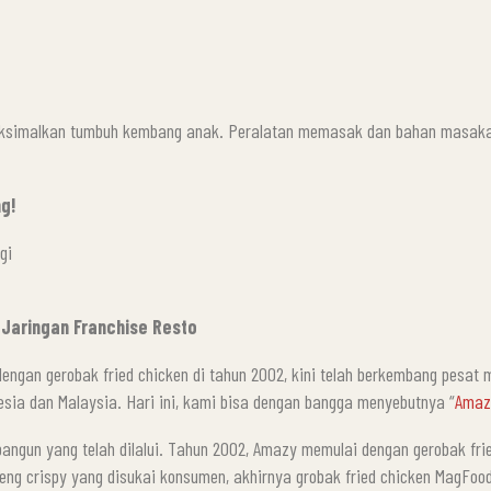
ksimalkan tumbuh kembang anak. Peralatan memasak dan bahan masaka
g!
gi
 Jaringan Franchise Resto
engan gerobak fried chicken di tahun 2002, kini telah berkembang pesat m
nesia dan Malaysia. Hari ini, kami bisa dengan bangga menyebutnya “
Amaz
h bangun yang telah dilalui. Tahun 2002, Amazy memulai dengan gerobak fr
ng crispy yang disukai konsumen, akhirnya grobak fried chicken MagFood