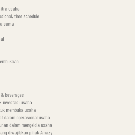
mitra usaha
asional, time schedule
ja sama
nal
 pembukaan
d & beverages
k investasi usaha
ntuk membuka usaha
bat dalam operasional usaha
kunan dalam mengelola usaha
yang diwajibkan pihak Amazy