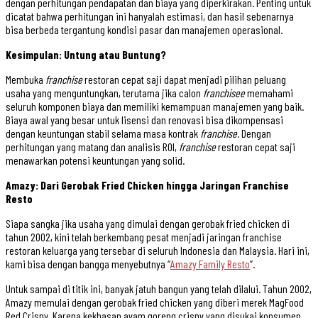
dengan perhitungan pendapatan dan biaya yang diperkirakan. Penting untuk
dicatat bahwa perhitungan ini hanyalah estimasi, dan hasil sebenarnya
bisa berbeda tergantung kondisi pasar dan manajemen operasional.
Kesimpulan: Untung atau Buntung?
Membuka
franchise
restoran cepat saji dapat menjadi pilihan peluang
usaha yang menguntungkan, terutama jika calon
franchisee
memahami
seluruh komponen biaya dan memiliki kemampuan manajemen yang baik.
Biaya awal yang besar untuk lisensi dan renovasi bisa dikompensasi
dengan keuntungan stabil selama masa kontrak
franchise
. Dengan
perhitungan yang matang dan analisis ROI,
franchise
restoran cepat saji
menawarkan potensi keuntungan yang solid.
Amazy: Dari Gerobak Fried Chicken hingga Jaringan Franchise
Resto
Siapa sangka jika usaha yang dimulai dengan gerobak fried chicken di
tahun 2002, kini telah berkembang pesat menjadi jaringan franchise
restoran keluarga yang tersebar di seluruh Indonesia dan Malaysia. Hari ini,
kami bisa dengan bangga menyebutnya “
Amazy Family Resto
”.
Untuk sampai di titik ini, banyak jatuh bangun yang telah dilalui. Tahun 2002,
Amazy memulai dengan gerobak fried chicken yang diberi merek MagFood
Red Crispy. Karena kekhasan ayam goreng crispy yang disukai konsumen,