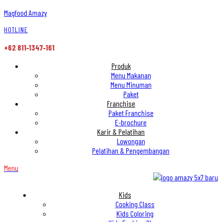
Magfood Amazy
HOTLINE
+62 811‑1347‑161
Produk
Menu Makanan
Menu Minuman
Paket
Franchise
Paket Franchise
E-brochure
Karir & Pelatihan
Lowongan
Pelatihan & Pengembangan
Menu
Kids
Cooking Class
Kids Coloring