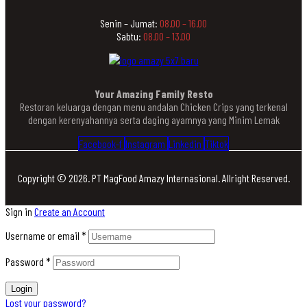
Senin – Jumat:
08.00 – 16.00
Sabtu:
08.00 – 13.00
Your Amazing Family Resto
Restoran keluarga dengan menu andalan Chicken Crips yang terkenal
dengan kerenyahannya serta daging ayamnya yang Minim Lemak
Facebook-f
Instagram
Linkedin
Tiktok
Copyright © 2026. PT MagFood Amazy Internasional. Allright Reserved.
Sign in
Create an Account
Username or email
*
Password
*
Login
Lost your password?