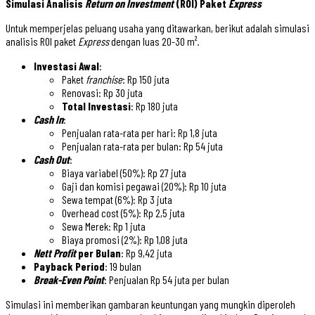
Simulasi Analisis
Return on Investment
(ROI) Paket
Express
Untuk memperjelas peluang usaha yang ditawarkan, berikut adalah simulasi
analisis ROI paket
Express
dengan luas 20-30 m².
Investasi Awal
:
Paket
franchise
: Rp 150 juta
Renovasi: Rp 30 juta
Total Investasi
: Rp 180 juta
Cash In
:
Penjualan rata-rata per hari: Rp 1,8 juta
Penjualan rata-rata per bulan: Rp 54 juta
Cash Out
:
Biaya variabel (50%): Rp 27 juta
Gaji dan komisi pegawai (20%): Rp 10 juta
Sewa tempat (6%): Rp 3 juta
Overhead cost (5%): Rp 2,5 juta
Sewa Merek: Rp 1 juta
Biaya promosi (2%): Rp 1,08 juta
Nett Profit
per Bulan
: Rp 9,42 juta
Payback Period
: 19 bulan
Break-Even Point
: Penjualan Rp 54 juta per bulan
Simulasi ini memberikan gambaran keuntungan yang mungkin diperoleh