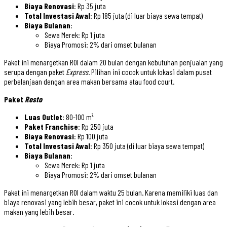
Biaya Renovasi
: Rp 35 juta
Total Investasi Awal
: Rp 185 juta (di luar biaya sewa tempat)
Biaya Bulanan
:
Sewa Merek: Rp 1 juta
Biaya Promosi: 2% dari omset bulanan
Paket ini menargetkan ROI dalam 20 bulan dengan kebutuhan penjualan yang
serupa dengan paket
Express
. Pilihan ini cocok untuk lokasi dalam pusat
perbelanjaan dengan area makan bersama atau food court.
Paket
Resto
Luas Outlet
: 80-100 m²
Paket Franchise
: Rp 250 juta
Biaya Renovasi
: Rp 100 juta
Total Investasi Awal
: Rp 350 juta (di luar biaya sewa tempat)
Biaya Bulanan
:
Sewa Merek: Rp 1 juta
Biaya Promosi: 2% dari omset bulanan
Paket ini menargetkan ROI dalam waktu 25 bulan. Karena memiliki luas dan
biaya renovasi yang lebih besar, paket ini cocok untuk lokasi dengan area
makan yang lebih besar.