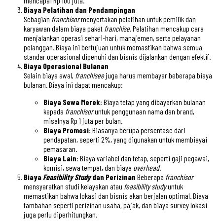
mencapai Rp 100 juta.
Biaya Pelatihan dan Pendampingan
Sebagian
franchisor
menyertakan pelatihan untuk pemilik dan
karyawan dalam biaya paket
franchise
. Pelatihan mencakup cara
menjalankan operasi sehari-hari, manajemen, serta pelayanan
pelanggan. Biaya ini bertujuan untuk memastikan bahwa semua
standar operasional dipenuhi dan bisnis dijalankan dengan efektif.
Biaya Operasional Bulanan
Selain biaya awal,
franchisee
juga harus membayar beberapa biaya
bulanan. Biaya ini dapat mencakup:
Biaya Sewa Merek
: Biaya tetap yang dibayarkan bulanan
kepada
franchisor
untuk penggunaan nama dan brand,
misalnya Rp 1 juta per bulan.
Biaya Promosi
: Biasanya berupa persentase dari
pendapatan, seperti 2%, yang digunakan untuk membiayai
pemasaran.
Biaya Lain
: Biaya variabel dan tetap, seperti gaji pegawai,
komisi, sewa tempat, dan biaya
overhead
.
Biaya
Feasibility Study
dan Perizinan
Beberapa
franchisor
mensyaratkan studi kelayakan atau
feasibility study
untuk
memastikan bahwa lokasi dan bisnis akan berjalan optimal. Biaya
tambahan seperti perizinan usaha, pajak, dan biaya survey lokasi
juga perlu diperhitungkan.