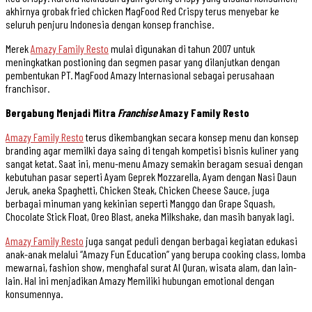
akhirnya grobak fried chicken MagFood Red Crispy terus menyebar ke
seluruh penjuru Indonesia dengan konsep franchise.
Merek
Amazy Family Resto
mulai digunakan di tahun 2007 untuk
meningkatkan postioning dan segmen pasar yang dilanjutkan dengan
pembentukan PT. MagFood Amazy Internasional sebagai perusahaan
franchisor.
Bergabung Menjadi Mitra
Franchise
Amazy Family Resto
Amazy Family Resto
terus dikembangkan secara konsep menu dan konsep
branding agar memilki daya saing di tengah kompetisi bisnis kuliner yang
sangat ketat. Saat ini, menu-menu Amazy semakin beragam sesuai dengan
kebutuhan pasar seperti Ayam Geprek Mozzarella, Ayam dengan Nasi Daun
Jeruk, aneka Spaghetti, Chicken Steak, Chicken Cheese Sauce, juga
berbagai minuman yang kekinian seperti Manggo dan Grape Squash,
Chocolate Stick Float, Oreo Blast, aneka Milkshake, dan masih banyak lagi.
Amazy Family Resto
juga sangat peduli dengan berbagai kegiatan edukasi
anak-anak melalui “Amazy Fun Education” yang berupa cooking class, lomba
mewarnai, fashion show, menghafal surat Al Quran, wisata alam, dan lain-
lain. Hal ini menjadikan Amazy Memiliki hubungan emotional dengan
konsumennya.