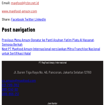
Email:
magfood@cbn.net.id
www.magfood-amazy.com
Share:
Facebook
Twitter
Linkedin
Post navigation
Previous
Menu Amazy Donatur ke Panti Asuhan Yatim Piatu Al Hasanat,
Semoga Berkah
Next
PT Magfood Amazy Internasional persiapkan Mitra Franchise Nasional
untuk Sertifikasi Halal
PT MagFood Amazy Internasional
Jl. Duren Tiga Raya No. 46, Pancoran, Jakarta Selatan 12760
cs.amazy@magfood.com
021-7919-3162
0811-1347-161
0816-866-251
Jam Kantor