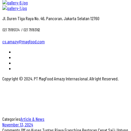
Jl. Duren Tiga Raya No. 46, Pancoran, Jakarta Selatan 12760
021 79195134 ‎ / 021 79193162
cs.amazy@magfood.com
Copyright © 2024. PT MagFood Amazy Internasional. Allright Reserved.
Categories
Article & News
November 13, 2024
Comments Off
on Kupas Tuntas Biaya Franchise Restoran Cepat Saji: Untung