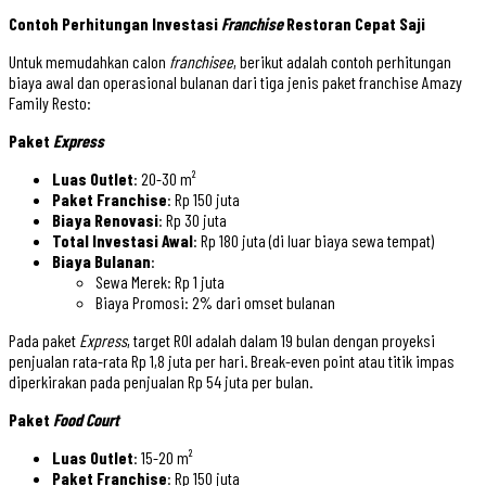
Contoh Perhitungan Investasi
Franchise
Restoran Cepat Saji
Untuk memudahkan calon
franchisee
, berikut adalah contoh perhitungan
biaya awal dan operasional bulanan dari tiga jenis paket franchise Amazy
Family Resto:
Paket
Express
Luas Outlet
: 20-30 m²
Paket Franchise
: Rp 150 juta
Biaya Renovasi
: Rp 30 juta
Total Investasi Awal
: Rp 180 juta (di luar biaya sewa tempat)
Biaya Bulanan
:
Sewa Merek: Rp 1 juta
Biaya Promosi: 2% dari omset bulanan
Pada paket
Express
, target ROI adalah dalam 19 bulan dengan proyeksi
penjualan rata-rata Rp 1,8 juta per hari. Break-even point atau titik impas
diperkirakan pada penjualan Rp 54 juta per bulan.
Paket
Food Court
Luas Outlet
: 15-20 m²
Paket Franchise
: Rp 150 juta