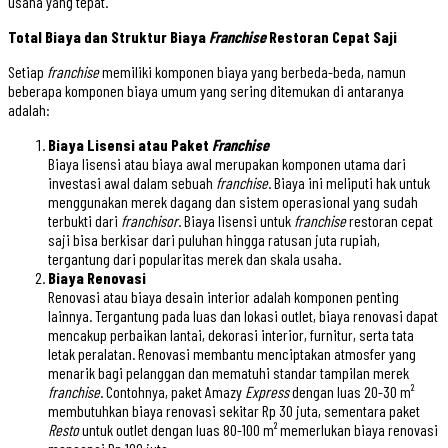
usaha yang tepat.
Total Biaya dan Struktur Biaya
Franchise
Restoran Cepat Saji
Setiap
franchise
memiliki komponen biaya yang berbeda-beda, namun
beberapa komponen biaya umum yang sering ditemukan di antaranya
adalah:
Biaya Lisensi atau Paket
Franchise
Biaya lisensi atau biaya awal merupakan komponen utama dari
investasi awal dalam sebuah
franchise
. Biaya ini meliputi hak untuk
menggunakan merek dagang dan sistem operasional yang sudah
terbukti dari
franchisor
. Biaya lisensi untuk
franchise
restoran cepat
saji bisa berkisar dari puluhan hingga ratusan juta rupiah,
tergantung dari popularitas merek dan skala usaha.
Biaya Renovasi
Renovasi atau biaya desain interior adalah komponen penting
lainnya. Tergantung pada luas dan lokasi outlet, biaya renovasi dapat
mencakup perbaikan lantai, dekorasi interior, furnitur, serta tata
letak peralatan. Renovasi membantu menciptakan atmosfer yang
menarik bagi pelanggan dan mematuhi standar tampilan merek
franchise
. Contohnya, paket Amazy
Express
dengan luas 20-30 m²
membutuhkan biaya renovasi sekitar Rp 30 juta, sementara paket
Resto
untuk outlet dengan luas 80-100 m² memerlukan biaya renovasi