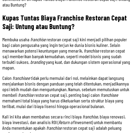
atau Buntung?
Kupas Tuntas Biaya Franchise Restoran Cepat
Saji: Untung atau Buntung?
Membuka usaha
franchise
restoran cepat saji kini menjadi pilihan populer
bagi calon pengusaha yang ingin terjun ke dunia bisnis kuliner. Selain
menawarkan potensi keuntungan yang menarik,
franchise
restoran cepat
saji memberikan banyak kemudahan, seperti model bisnis yang sudah
terbukti sukses,
branding
yang kuat, dan dukungan sistem operasional yang
mapan.
Calon
franchisee
tidak perlu memulai dari nol, melainkan dapat langsung
menjalankan bisnis dengan panduan yang telah ditentukan, menjadikannya
opsi lebih mudah dan menguntungkan. Namun, sebelum memutuskan untuk
membeli
franchise
restoran cepat saji, penting bagi calon
franchisee
memahami total biaya yang harus dikeluarkan serta struktur biaya yang
terlibat, mulai dari biaya lisensi hingga operasional bulanan.
Kali ini kita akan membahas secara rinci biaya
franchise
, biaya renovasi,
biaya investasi, dan analisis ROI (
Return of
Invesment) untuk membantu
Anda menentukan apakah
franchise
restoran cepat saji adalah peluang