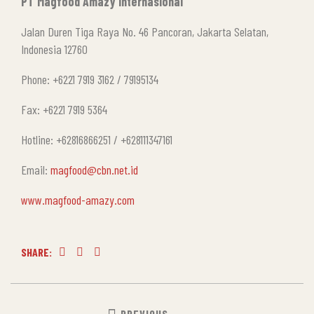
PT Magfood Amazy Internasional
Jalan Duren Tiga Raya No. 46 Pancoran, Jakarta Selatan,
Indonesia 12760
Phone: +6221 7919 3162 / 79195134
Fax: +6221 7919 5364
Hotline: +62816866251 / +628111347161
Email:
magfood@cbn.net.id
www.magfood-amazy.com
SHARE:
Facebook
Twitter
Linkedin
POST
PREVIOUS