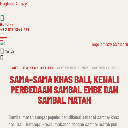
Magfood Amazy
HOTLINE
+62 811‑1347‑161
Search
CATEGORIES
ON
ARTICLE & NEWS
,
ARTIKEL
SEPTEMBER 15, 2023
COMMENTS OFF
SAMA-
SAMA-SAMA KHAS BALI, KENALI
SAMA
PERBEDAAN SAMBAL EMBE DAN
KHAS
BALI,
SAMBAL MATAH
KENALI
PERBE
SAMBAL
Sambal matah sangat populer dan dikenal sebagai sambal khas
EMBE
dari Bali. Berbagai kreasi makanan dengan sambal matah pun